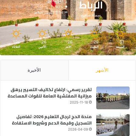
الرباط
24º - 24º
83%
2.34 كيلومتر/ساعة
سماء صافية
26
26
26
29
31
℃
℃
℃
℃
℃
الجمعة
السبت
الأحد
الأثنين
الثلاثاء
الأشهر
الأخيرة
تقرير رسمي: ارتفاع تكاليف التسيير يرهق
ميزانية المفتشية العامة للقوات المساعدة
2025-11-18
منحة الحج لرجال التعليم 2026: تفاصيل
التسجيل وقيمة الدعم وشروط الاستفادة
2026-04-09