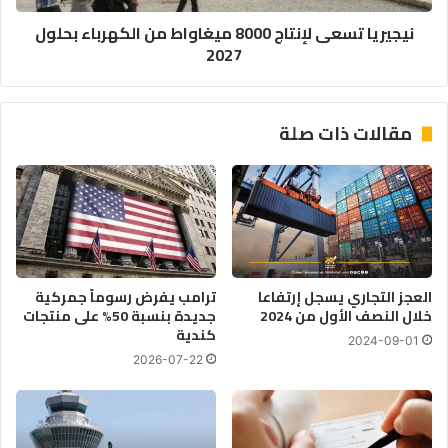
ا
س
نيجيريا تسعى لإنتاج 8000 ميغاواط من الكهرباء بحلول
ل
ع
2027
س
ى
ب
ل
ا
إ
ح
ن
مقالات ذات صلة
ا
ت
ل
ا
م
ج
ت
8
و
0
ج
0
ب
0
ا
م
العجز التجاري يسجل إرتفاعا
ترامب يفرض رسوماً جمركية
ل
ي
خلال النصف الأول من 2024
جديدة بنسبة 50% على منتجات
ذ
غ
كندية
2024-09-01
ه
ا
2026-07-22
ب
و
أ
ا
ي
ط
و
م