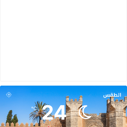
الطقس
24
℃