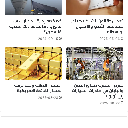
ب
ن
ا
ا
ل
ل
ح
ك
تعديل “قانون الشيكات” ينذر
خصخصة إدارة المطارات في
ف
ه
بمفاقمة النّصب والاحتيال
ماليزيا.. ما علاقة ذلك بقضية
ن
بواسطته
فلسطين؟
ر
ا
ب
2024-09-15
2025-05-06
و
ا
ي
ء
ب
ح
ل
و
ل
تقرير: المغرب يتجاوز الصين
استقرار الذهب وسط ترقب
2
واليابان في صادرات السيارات
لمسار الفائدة الأمريكية
0
إلى أوروبا
2
2025-08-28
7
2025-08-22