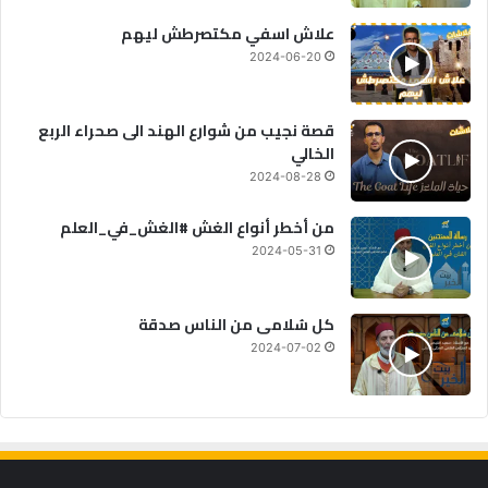
علاش اسفي مكتصرطش ليهم
2024-06-20
قصة نجيب من شوارع الهند الى صحراء الربع
الخالي
2024-08-28
من أخطر أنواع الغش #الغش_في_العلم
2024-05-31
كل سُلامى من الناس صدقة
2024-07-02