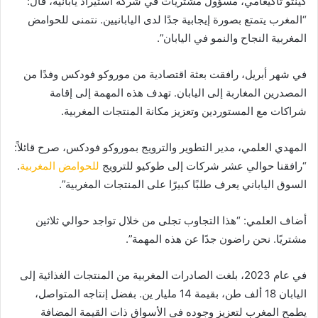
كينتو تاكيغامي، مسؤول مشتريات في شركة استيراد يابانية، قال:
“المغرب يتمتع بصورة إيجابية جدًا لدى اليابانيين. نتمنى للحوامض
المغربية النجاح والنمو في اليابان”.
في شهر أبريل، رافقت بعثة اقتصادية من موروكو فودكس وفدًا من
المصدرين المغاربة إلى اليابان. تهدف هذه المهمة إلى إقامة
شراكات مع المستوردين وتعزيز مكانة المنتجات المغربية.
المهدي العلمي، مدير التطوير والترويج بموروكو فودكس، صرح قائلاً:
“رافقنا حوالي عشر شركات إلى طوكيو للترويج
للحوامض المغربية
.
السوق الياباني يعرف طلبًا كبيرًا على المنتجات المغربية”.
أضاف العلمي: “هذا التجاوب تجلى من خلال تواجد حوالي ثلاثين
مشتريًا. نحن راضون جدًا عن هذه المهمة”.
في عام 2023، بلغت الصادرات المغربية من المنتجات الغذائية إلى
اليابان 18 ألف طن، بقيمة 14 مليار ين. بفضل إنتاجه المتواصل،
يطمح المغرب لتعزيز وجوده في الأسواق ذات القيمة المضافة