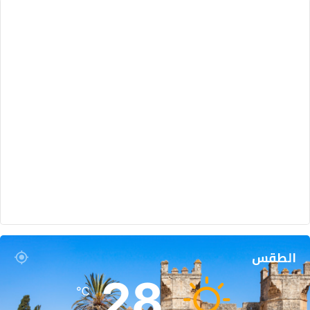
س
ا
ر
ة
ف
ي
ق
س
ن
ط
ي
ن
ة
الطقس
28
℃