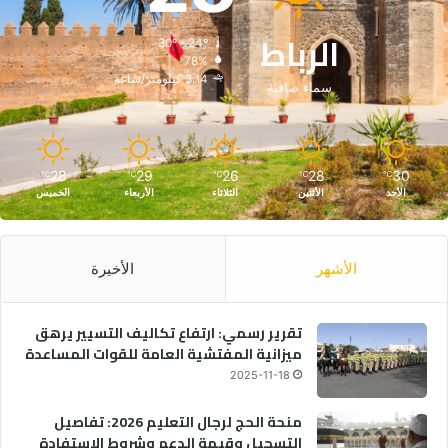
الرباط
30º - 24º
78%
3.14 كيلومتر/ساعة
سماء صافية
28
29
26
28
30
℃
℃
℃
℃
℃
الأحد
الأثنين
الثلاثاء
الأربعاء
الخميس
الأشهر
الأخيرة
تقرير رسمي: ارتفاع تكاليف التسيير يرهق
ميزانية المفتشية العامة للقوات المساعدة
2025-11-18
منحة الحج لرجال التعليم 2026: تفاصيل
التسجيل وقيمة الدعم وشروط الاستفادة