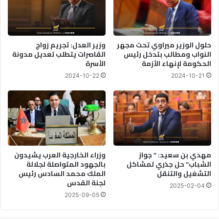
ف
ه
ي
ا
ئ
ي
ا
حلول الوزير ميراوي تحت مجهر
وزير العدل: تجريم زواج
النواب ومطالب بتدخل رئيس
القاصرات يتطلب تعديل مدونة
ل
الحكومة لإنهاء الأزمة
الأسرة
ك
و
2024-10-22
2024-10-21
ن
ف
د
ر
ا
ل
ي
مهدي بن سعيد: ” جواز
وزراء الخارجية العرب يشيدون
ة
الشباب” حل جذري لمشاكل
بالجهود المتواصلة لجلالة
ر
التشغيل والتنقل
الملك محمد السادس رئيس
غ
لجنة القدس
2025-02-04
م
2025-09-05
ا
ل
خ