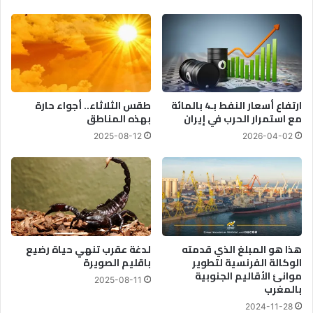
ا
ل
ل
م
ح
ج
م
ت
ر
م
ي
ع
ا
ارتفاع أسعار النفط بـ4 بالمائة
طقس الثلاثاء.. أجواء حارة
ل
مع استمرار الحرب في إيران
بهذه المناطق
م
2025-08-12
2026-04-02
د
ن
ي
:
ت
و
س
هذا هو المبلغ الذي قدمته
لدغة عقرب تنهي حياة رضيع
ي
الوكالة الفرنسية لتطوير
باقليم الصويرة
ع
موانئ الأقاليم الجنوبية
ا
2025-08-11
بالمغرب
ل
م
2024-11-28