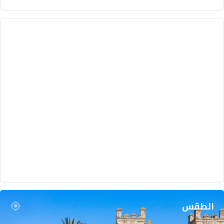
ش
ا
ر
ك
ة
ه
د
ف
ن
ا
الطقس