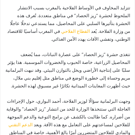
تتزايد المخاوف في الأوساط الفلاحية بالمغرب بسبب الانتشار
الملحوظ لحشرة “زيز الحصاد” في مناطق متعددة. تُعرف هذه
الحشرة بتأثيرها السلبي على المحاصيل، مما يستدعي تدخلًا عاجلًا
من وزارة الفلاحة. يُعد
القطاع الفلاحي
في المغرب أساسيًا للاقتصاد
الوطني، وتفشي الآفات يهدد الأمن الغذائي.
تتغذى حشرة “زيز الحصاد” على عصارة النباتات، مما يُضعف
المحاصيل الزراعية، خاصة الحبوب والخضروات الموسمية. هذا يؤثر
سلبًا على إنتاجية الأراضي ويخل بالتوازن البيئي. وقد نبهت البرلمانية
مريم وحساة إلى خطورة الوضع في مناطق مثل إقليم بني ملال،
حيث أظهرت المعاينات الميدانية تكاثرًا غير مسبوق لهذه الحشرة.
وجهت البرلمانية سؤالًا لوزير الفلاحة، أحمد البواري، حول الإجراءات
العاجلة التي ستتخذها الوزارة للحد من انتشار “زيز الحصاد” والوقاية
من أضراره. كما طالبت بالكشف عن برامج التوعية والدعم الموجهة
للفلاحين لمساعدتهم على التعامل مع هذه الآفة. ويعد
الدعم التقني
والمادي للفلاحين المتضررين أمرًا بالغ الأهمية، خاصة في المناطق