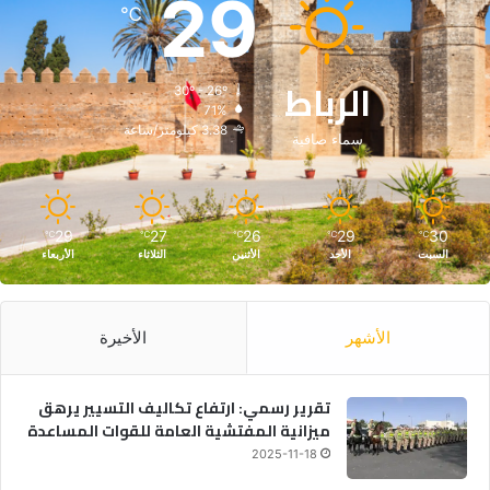
29
℃
الرباط
30º - 26º
71%
3.38 كيلومتر/ساعة
سماء صافية
29
27
26
29
30
℃
℃
℃
℃
℃
السبت
الأحد
الأثنين
الثلاثاء
الأربعاء
الأشهر
الأخيرة
تقرير رسمي: ارتفاع تكاليف التسيير يرهق
ميزانية المفتشية العامة للقوات المساعدة
2025-11-18