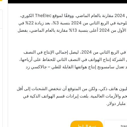
تتوقع سامسونج زيادة مبيعات الهواتف الذكية خلال عام 2024 مقارنة بالعام الماضي. ووفقًا لموقع TheElec الكوري،
طلبت سامسونج زيادة إنتاج الهواتف الذكية والأجهزة اللوحية في الربع الثاني من 2024 بنسبة 3%، بعد زيادة 22% في
الربع الأول. هذا يجعل إجمالي إنتاج الشركة في النصف الأول من 2024 أعلى بنسبة 13% مقارنة بالعام الماضي، بفضل
تخطط سامسونج لإنتاج حوالي 50 مليون جهاز محمول في الربع الثاني من 2024، ليصل إجمالي الإنتاج في النصف
قع أن تقلل الشركة إنتاج الهواتف في النصف الثاني للحفاظ على أرباحها،
فيما يتعلق بسلسلة جالاكسي A و جالاكسي Z. قد تعدل سامسونج إنتاج هواتفها القابلة للطي – جالاكسي زد
لربع الأول من 2024، شحنت سامسونج نحو 60 مليون هاتف ذكي، ولكن من المتوقع أن تنخفض الشحنات إلى أقل
تضخم والأزمات العالمية. بلغت إيرادات قسم الهواتف الذكية في
نسخ الرابط