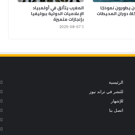
 يطورون نموذجًا
المغرب يتألق في أولمبياد
كاة دوران المحيطات
الإعلاميات الدولية ببوليفيا
بإنجازات متميزة
2025-08-07
الرئيسية
للنشر في تراند نيوز
للإشهار
اتصل بنا