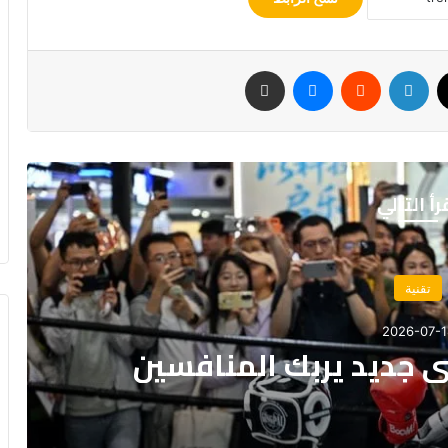
‫X
لينكدإن
ماسنجر
مشاركة عبر البريد
رأ التالي
تقنية
2026-07-1
 جديد يربك المنافسين