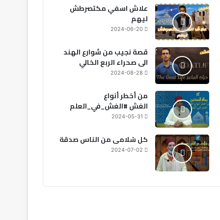
علاش اسفي مكتصرطش
ليهم
2026-06-20
2026-06-26
2
2024-06-20
مبيعات السيارات الكهربائية والهجينة تقفز بـ97% في المغرب خلال النصف الأول من 2026
المغرب يُنتخب بالإجماع مفوضًا في اللجنة الإفريقية للطاقة النووية
إيلون ماسك: تريليونير بثروة 1.2 تريليون دولار يعيش بمنزل متواضع قرب SpaceX
قصة نجيب من شوارع الهند
الى صحراء الربع الخالي
2024-08-28
من أخطر أنواع
الغش #الغش_في_العلم
2024-05-31
كل سُلامى من الناس صدقة
2024-07-02