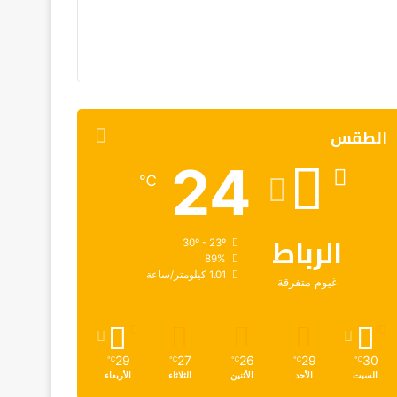
الطقس
24
℃
الرباط
30º - 23º
89%
1.01 كيلومتر/ساعة
غيوم متفرقة
29
27
26
29
30
℃
℃
℃
℃
℃
السبت
الأحد
الأثنين
الثلاثاء
الأربعاء