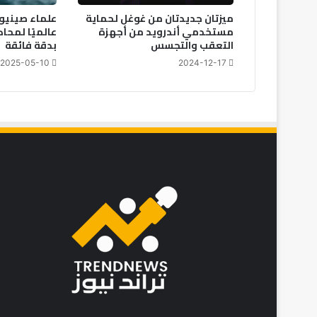
ميزتان جديدتان من غوغل لحماية
علماء صينيون
مستخدمي أندرويد من أجهزة
عالميًا لمحا
التعقب والتجسس
بدقة فائقة
2025-05-10
2024-12-17