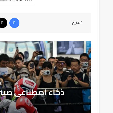
فيسبوك
شاركها
أق
8
ذكاء اصطناعي صيني