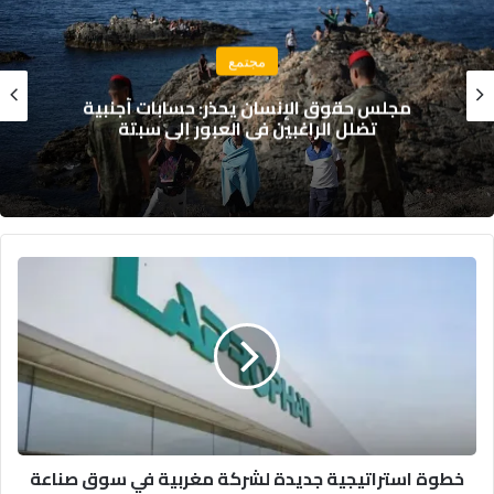
رياضة
المغرب يُعزز منظومة تكوين كرة القدم بقواعد
تنظيمية جديدة
خطوة
استراتيجية
جديدة
لشركة
مغربية
في
سوق
صناعة
الأدوية
خطوة استراتيجية جديدة لشركة مغربية في سوق صناعة