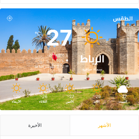
الطقس
27
℃
الرباط
27º - 25º
70%
2.72 كيلومتر/ساعة
سماء صافية
28
26
27
29
27
℃
℃
℃
℃
℃
السبت
الأحد
الأثنين
الثلاثاء
الأربعاء
الأشهر
الأخيرة