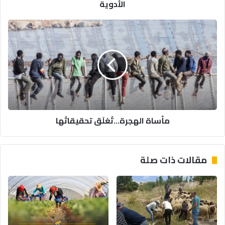
الأدوية
مأساة
الهجرة...تُغلَق
تحقيقاتُها
مأساة الهجرة...تُغلَق تحقيقاتُها
مقالات ذات صلة