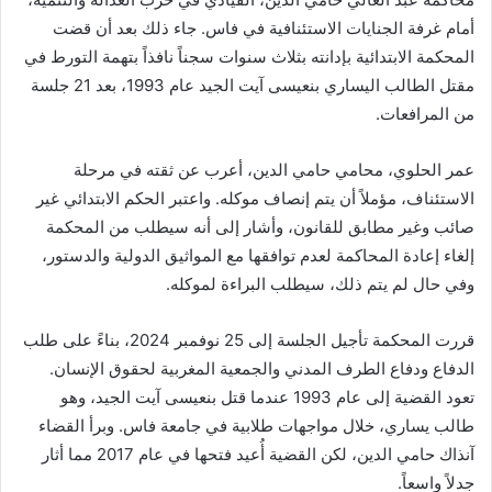
أمام غرفة الجنايات الاستئنافية في فاس. جاء ذلك بعد أن قضت
المحكمة الابتدائية بإدانته بثلاث سنوات سجناً نافذاً بتهمة التورط في
مقتل الطالب اليساري بنعيسى آيت الجيد عام 1993، بعد 21 جلسة
من المرافعات.
عمر الحلوي، محامي حامي الدين، أعرب عن ثقته في مرحلة
الاستئناف، مؤملاً أن يتم إنصاف موكله. واعتبر الحكم الابتدائي غير
صائب وغير مطابق للقانون، وأشار إلى أنه سيطلب من المحكمة
إلغاء إعادة المحاكمة لعدم توافقها مع المواثيق الدولية والدستور،
وفي حال لم يتم ذلك، سيطلب البراءة لموكله.
قررت المحكمة تأجيل الجلسة إلى 25 نوفمبر 2024، بناءً على طلب
الدفاع ودفاع الطرف المدني والجمعية المغربية لحقوق الإنسان.
تعود القضية إلى عام 1993 عندما قتل بنعيسى آيت الجيد، وهو
طالب يساري، خلال مواجهات طلابية في جامعة فاس. وبرأ القضاء
آنذاك حامي الدين، لكن القضية أُعيد فتحها في عام 2017 مما أثار
جدلاً واسعاً.