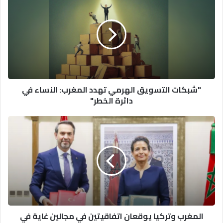
التسويق
الهرمي
تهدد
المغرب:
النساء
في
دائرة
الخطر"
"شبكات التسويق الهرمي تهدد المغرب: النساء في
دائرة الخطر"
المغرب
وتركيا
يوقعان
اتفاقيتين
في
مجالين
غاية
في
الأهمية
المغرب وتركيا يوقعان اتفاقيتين في مجالين غاية في