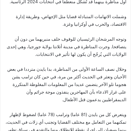
أول مناظرة بينهما قد تُشكّل منعطفا في انتخابات 2024 الرئاسية.
وشملت الاتهامات المتبادلة قضايا مثل الإجهاض، وطريقة إدارة
الاقتصاد، والحرب في أوكرانيا وغزة.
وتوجه المرشحان الرئيسيان للوقوف خلف منبريهما من دون أن
يتصافحا. وجرت المناظرة في مدينة أتلانتا بولاية جورجيا، وهي إحدى
الولايات التي يُرجّح أن يكون لها تأثير في الانتخابات.
وخلال نصف الساعة الأولى من المناظرة، بدا بايدن مترددا في بعض
الأحيان وتعثر في الحديث أكثر من مرة، في حين كان ترامب يشن
هجوما تلو الآخر يتضمن عديدا من المعلومات المغلوطة المتكررة
على غرار الادعاء بأن المهاجرين ينفذون موجة جرائم وأن
الديمقراطيين يدعمون قتل الأطفال.
ويتعرض كل من بايدن (81 عاما) وترامب (78 عاما) لضغوط لإظهار
تمكنهما من التعامل مع مختلف القضايا وتجنب أي زلات في الحديث،
بينما يسعيان إلى إحراز نقطة للانطلاق منها والتقدم في سباق تظهر