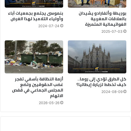
بوريطة وألفارادو يشيدان
بنموسى يجتمع بجمعيات آباء
بالعلاقات المغربية
وأولياء التلاميذ لهذا الغرض
الغواتيمالية المتميزة
2024-07-24
2025-07-03
كل الطرق تؤدي إلى روما..
أزمة النظافة بآسفي تفجر
كيف تخطط لزيارة إيطاليا؟
غضب الحقوقيين وتضع
المجلس الجماعي في قفص
2024-08-09
الاتهام
2026-05-26