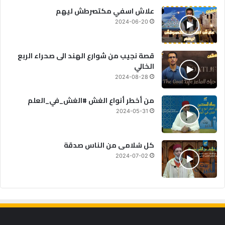
علاش اسفي مكتصرطش ليهم
2024-06-20
قصة نجيب من شوارع الهند الى صحراء الربع
الخالي
2024-08-28
من أخطر أنواع الغش #الغش_في_العلم
2024-05-31
كل سُلامى من الناس صدقة
2024-07-02