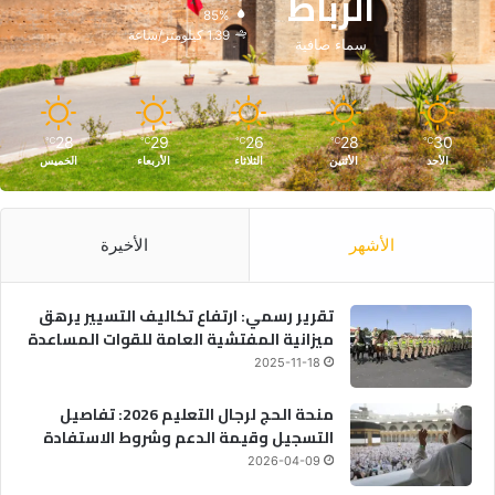
الرباط
85%
1.39 كيلومتر/ساعة
سماء صافية
28
29
26
28
30
℃
℃
℃
℃
℃
الأحد
الأثنين
الثلاثاء
الأربعاء
الخميس
الأشهر
الأخيرة
تقرير رسمي: ارتفاع تكاليف التسيير يرهق
ميزانية المفتشية العامة للقوات المساعدة
2025-11-18
منحة الحج لرجال التعليم 2026: تفاصيل
التسجيل وقيمة الدعم وشروط الاستفادة
2026-04-09