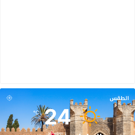
الطقس
24
℃
30º - 24º