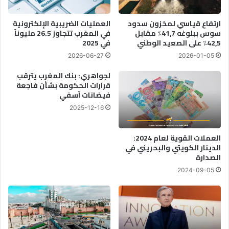
ارتفاع قياسي لمخزون سدود
العمليات الضريبية الإلكترونية
سوس ببلوغه 41,7٪ مقابل
في المغرب تتجاوز 26.5 مليوناً
42,5٪ على الصعيد الوطني
في 2025
2026-06-27
2026-01-05
لجواهري: بنك المغرب يترقب
قرارات الحكومة بشأن فاجعة
فيضانات آسفي
2025-12-16
العملات القوية لعام 2024:
الدينار الكويتي والبحريني في
الصدارة
2024-09-05