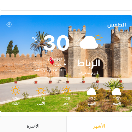
الطقس
30
℃
الرباط
30º - 26º
70%
4.19 كيلومتر/ساعة
غيوم متفرقة
26
26
26
32
30
℃
℃
℃
℃
℃
الجمعة
السبت
الأحد
الأثنين
الثلاثاء
الأشهر
الأخيرة