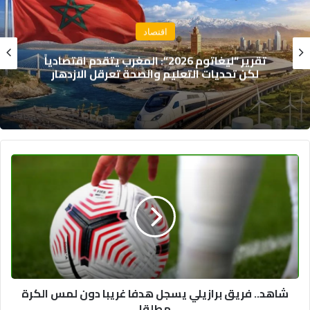
اقتصاد
تقرير: 38% من المغاربة يخصصون أكثر من 40%
من دخلهم لسداد القروض
شاهد..
فريق
برازيلي
يسجل
هدفا
غريبا
دون
لمس
الكرة
شاهد.. فريق برازيلي يسجل هدفا غريبا دون لمس الكرة
مطلقا
مطلقا