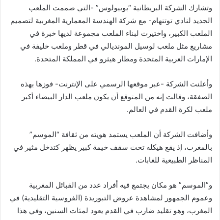
وتشارك الشركة البريطانية “بوبيولوس” -التي صممت الملعب
الجديد لنادي توتنهام- مع شركة الهندسة المعمارية المغربية لتصميم
الملعب الكبير، واختيرت لبناء الملعب مجموعة لديها خبرة في
مشاريع مثل ملعب لوسيل المونديالي في قطر وملعب خليفة في
الإمارات العربية المتحدة ومطار هيثرو في المملكة المتحدة.
وأعلنت الشركة -عبر موقعها الرسمي على الإنترنت- فوزها بهذه
الصفقة، وقالت إنه من المتوقع أن يكون ملعب الدار البيضاء أكبر
ملعب لكرة القدم في العالم.
وأضافت الشركة أن الملعب يستمد هويته من ثقافة “الموسم”
بالمغرب، إذ يقع هيكله تحت سقف خيمة كبير يظهر كتدخل مثير في
المناظر الطبيعية للغابات.
و”الموسم” هو مكان يجتمع فيه أفراد عدد من القبائل المغربية
وعموم الجمهور لمشاهدة عروض التبوريدة (الفروسية التقليدية) في
المغرب، وهو تقليد ضارب في القدم يعود لمئات السنين، وفي هذا