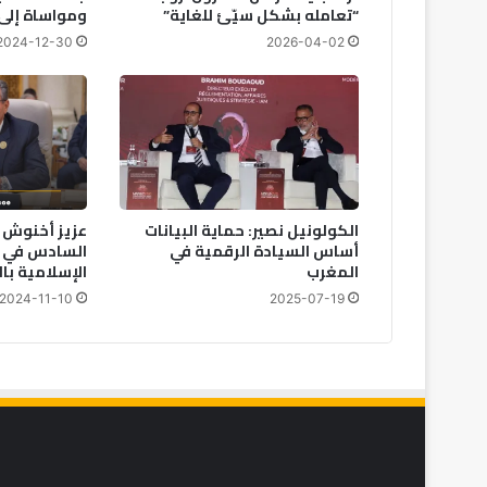
“تعامله بشكل سيّئ للغاية”
ومواساة إلى 
2024-12-30
2026-04-02
الكولونيل نصير: حماية البيانات
عزيز أخنوش 
أساس السيادة الرقمية في
السادس في ا
المغرب
الإسلامية با
2024-11-10
2025-07-19