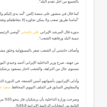
بالجميع من أجل تقدم البلد”.
كما قال في منشور على منصة إكس “أمد يدي إليكم ولن 
“أمامنا طريق صعب ولا يمكن تجاوزه إلا بتعاطفكم وثقت
بدوره قال المرشد الإيراني
علي خامنئي
“أوصي الرئيس 
تنمية البلد ورفاهية الشعب”.
وأضاف خامئني أن الشعب شعر بالمسؤولية وخلق مشهد
من جهته، صرح وزير الداخلية الإيراني أحمد وحيدي ال
مستوى عال من النزاهة، والشعب اختار مسعود بزشكيان
وأدلى الإيرانيون بأصواتهم أمس الجمعة، في الدورة الثا
والمفاوض السابق في الملف النووي المحافظ
سعيد جل
وصرحت وز
الثانية من انتخابات الرئاسة الإيرانية 49.8%.