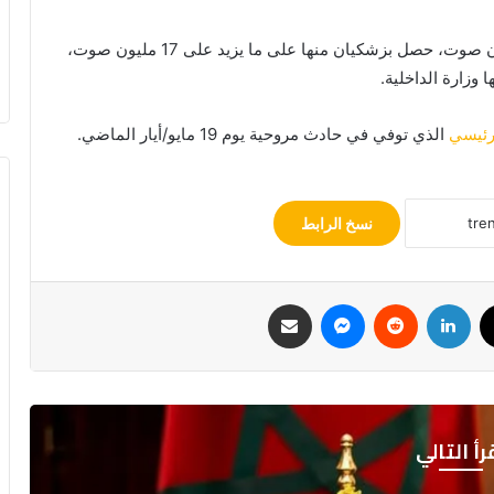
وأحصى مسؤولو الانتخابات حتى الآن أكثر من 30 مليون صوت، حصل بزشكيان منها على ما يزيد على 17 مليون صوت،
 رئيسي
الذي توفي في حادث مروحية يوم 19 مايو/أيار الماضي.
نسخ الرابط
ك
‫X
لينكدإن
ماسنجر
مشاركة عبر البريد
رأ التالي