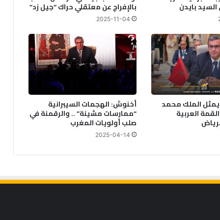
السيد بايدن
بالإفراج عن معتقلي حراك “جيل زد”
2025-11-04
يمثل الملك محمد
أخنوش: الهجمات السيبرانية
لقمة العربية
“ممارسات مشينة” .. والرقمنة في
لرياض
صلب أولويات المغرب
2025-04-14