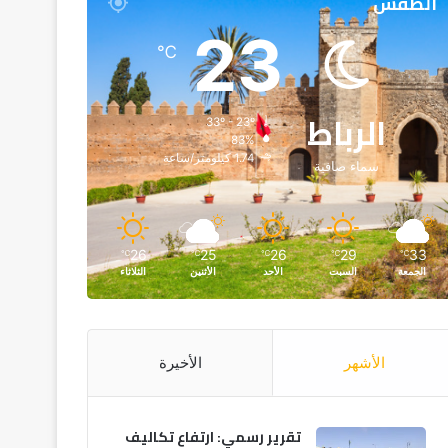
الطقس
23
℃
الرباط
33º - 23º
83%
1.74 كيلومتر/ساعة
سماء صافية
26
25
26
29
33
℃
℃
℃
℃
℃
الجمعة
السبت
الأحد
الأثنين
الثلاثاء
الأشهر
الأخيرة
تقرير رسمي: ارتفاع تكاليف