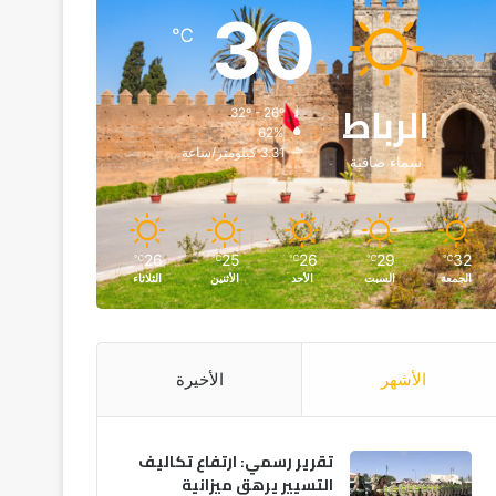
30
℃
الرباط
32º - 26º
62%
3.31 كيلومتر/ساعة
سماء صافية
26
25
26
29
32
℃
℃
℃
℃
℃
الجمعة
السبت
الأحد
الأثنين
الثلاثاء
الأشهر
الأخيرة
تقرير رسمي: ارتفاع تكاليف
التسيير يرهق ميزانية