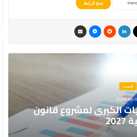
نسخ الرابط
ك
‫X
لينكدإن
ماسنجر
مشاركة عبر البريد
رأ التالي
اقتصاد
2026-08-
يات الكبرى لمشروع قانون
2027