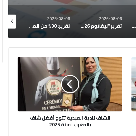
26-08-06
2026-08-06
2026-08-06
نشرة إنذارية: موجة حر تصل إلى 47 درجة وزخات رعدية بعدد من مناطق المملكة
تقرير “ليغاتوم 2026”: المغرب يتقدم اقتصادياً لكن تحديات التعليم والصحة تعرقل الازدهار
تقرير: 38% من المغاربة يخصصون أكثر من 40% من دخلهم لسداد القروض
الشاف
نادية
العبدية
تتوج
أفضل
شاف
بالمغرب
لسنة
2025
الشاف نادية العبدية تتوج أفضل شاف
بالمغرب لسنة 2025