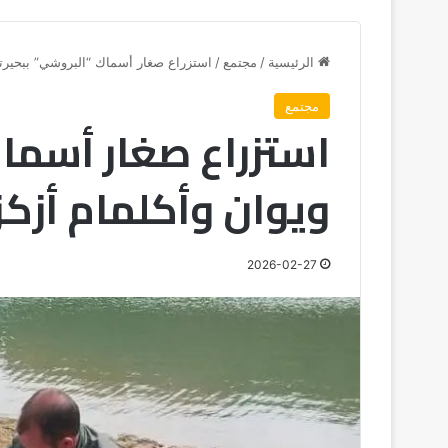
الرئيسية
/
مجتمع
/
استزراع صغار أسماك “البروشي” ببحيرتي 
مجتمع
استزراع صغار أسما
ويوان وأكلمام أزكزا
2026-02-27