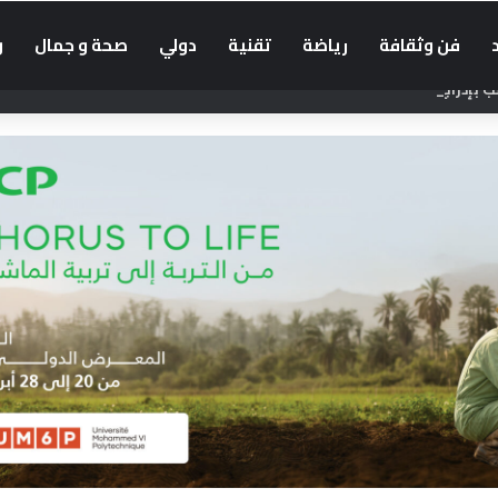
فن وثقافة
رياضة
تقنية
دولي
صحة و جمال
و
بإدراج “التوقيت الميسر” في الحوار الاجتماعي