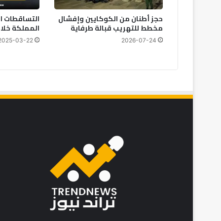
حجز أطنان من الكوكايين وإفشال
التساقطات ا
مخطط للتهريب قبالة طرفاية
المملكة خلال الـ 24 ساعة
2025-03-22
2026-07-24