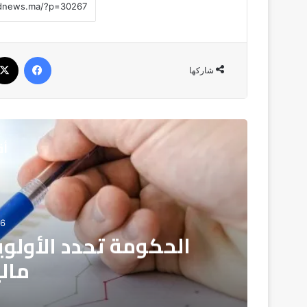
فيسبو
شاركها
أق
06
الحكومة تحدد الأولو
مالية 