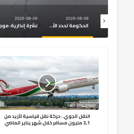
2026-08-06
2026-08-06
2026-08
المغرب: أجواء حارة وزخات مطرية متوقعة يوم الجمعة
الحكومة تحدد الأولويات الكبرى لمشروع قانون مالية 2027
النقل
الجوي..
حركة
نقل
قياسية
لأزيد
من
3,1
مليون
النقل الجوي.. حركة نقل قياسية لأزيد من
مسافر
3,1 مليون مسافر خلال شهر يناير الماضي
خلال
شهر
يناير