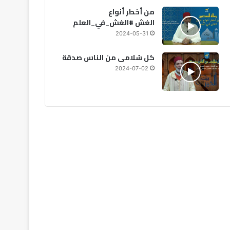
من أخطر أنواع
الغش #الغش_في_العلم
2026-08-05
2026-08-06
20
2024-05-31
المختبر الوطني للشرطة العلمية بالمغرب يحصد اعترافًا عالميًا متجددًا
المركز السينمائي المغربي يخصص ملياري درهم لدعم 40 مهرجاناً سينمائياً بالمملكة
انقطاع مبرمج للكهرباء بعدد من دواوير البدوزة بآسفي بسبب أشغال الصيانة
كل سُلامى من الناس صدقة
2024-07-02