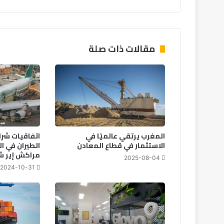
د
ي
د
ا
ت
مقالات ذات صلة
ه
ل
إ
ي
ر
ا
ن
ب
المغرب يرتقي عالميًا في
اتفاقيات شرا
ت
الاستثمار في قطاع المعادن
الطيران في 
د
مراكش إير شو 24
2025-08-04
م
2024-10-31
ي
ر
م
ح
ط
ا