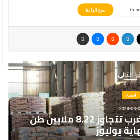
نسخ الرابط
‫X
لينكدإن
‏Reddit
ماسنجر
مشاركة عبر البريد
رأ التالي
اقتصاد
2026-08-07
الإفريقية في تأييد الانفتاح
التجاري