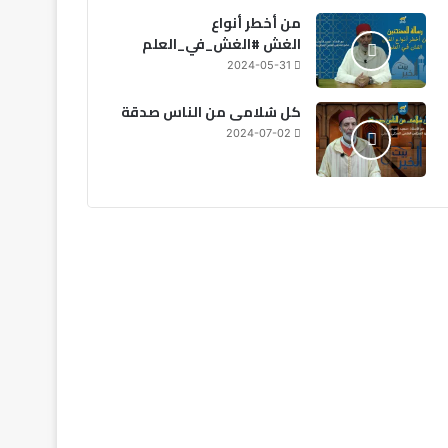
من أخطر أنواع
الغش #الغش_في_العلم
2024-05-31
كل سُلامى من الناس صدقة
2024-07-02
اقتصاد
2026-08-06
الحكومة تحدد الأولويات ال
مالية 2027