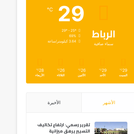
29
℃
الرباط
29º - 25º
69%
3.64 كيلومتر/ساعة
سماء صافية
28
26
26
29
29
℃
℃
℃
℃
℃
السبت
الأحد
الأثنين
الثلاثاء
الأربعاء
الأشهر
الأخيرة
تقرير رسمي: ارتفاع تكاليف
التسيير يرهق ميزانية