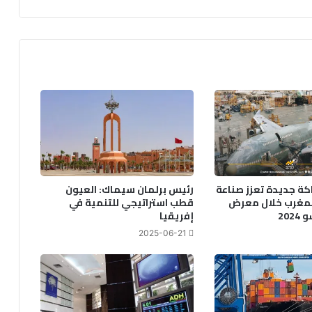
ر
ب
ي
ة
:
م
ح
ر
ك
أ
س
ا
س
كة جديدة تعزز صناعة
رئيس برلمان سيماك: العيون
ي
المغرب خلال معرض
قطب استراتيجي للتنمية في
ل
20
إفريقيا
ل
2025-06-21
ت
ن
م
ي
ة
ا