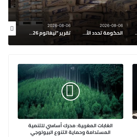
6-08-06
2026-08-06
2026-08-06
الحكومة تحدد الأولويات الكبرى لمشروع قانون مالية 2027
تقرير “ليغاتوم 2026”: المغرب يتقدم اقتصادياً لكن تحديات التعليم والصحة تعرقل الازدهار
تقرير: 38% من المغاربة يخصصون أكثر من 40% من دخلهم لسداد القروض
ا
ل
غ
ا
ب
ا
ت
ا
ل
الغابات المغربية: محرك أساسي للتنمية
م
المستدامة وحماية التنوع البيولوجي
غ