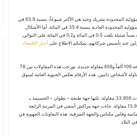
فيما يخص الأشكال القانونية، كانت الشركات ذات المسؤولية المحدودة بشريك وحيد هي الأكثر شيوعاً، بنسبة 63.9 في
المائة من المقاولات الجديدة. تبعتها الشركات ذات المسؤولية المحدودة العادية بنسبة 35.4 في المائة. أما الأشكال
القانونية الأخرى والشركات المجهولة الإسم، فقد مثلت نسباً ضئيلة بلغت 0.5 في المائة و0.2 في المائة على التوالي.
ولين عند تأسيس شركاتهم. يمكنكم الاطلاع على
أخبار الاقتصاد
على الصعيد الوطني، شهد عام 2025 إحداث ما مجموعه 109 ألفاً و656 مقاولة جديدة. توزعت هذه المقاولات بين 78
احتلت جهة الدار البيضاء – سطات الصدارة وطنياً بإحداث 33.959 مقاولة، تلتها جهة طنجة – تطوان – الحسيمة بـ
15.286 مقاولة، ثم جهة الرباط – سلا – القنيطرة بـ 13.983 مقاولة. جاءت جهة مراكش آسفي في المرتبة الرابعة
 مثل سوس ماسة وفاس مكناس والجهة الشرقية. هذه التفاوتات الجهوية في
ي البلاد.