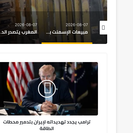
2026-08-06
2026-08-07
2026-08-
مبيعات الإسمنت بالمغرب تتجاوز 8.22 ملايين طن حتى نهاية يوليوز
المغرب يتصدر الدول الإفريقية في تأييد الانفتاح التجاري
ت
ر
ا
م
ب
ي
ج
د
د
ترامب يجدد تهديداته لإيران بتدمير محطات
ت
الطاقة
ه