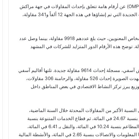
كشف المكتب المغربي للملكية الصناعية والتجارية (OMPIC) عن أرقام هامة تتعلق بإحداث المقاولات في جهة مراكش
آسفي خلال عام 2025. فقد بلغ إجمالي عدد المقاولات الجديدة التي تم إنشاؤها في هذه الجهة 12 ألفاً و341 مقاولة،
توزعت هذه المقاولات الجديدة بشكل أساسي بين الأشخاص المعنويين، حيث بلغ عددهم 9918 مقاولة، بينما وصل عدد
 التي أحدثها أشخاص ذاتيون إلى 2423 مقاولة. توضح هذه الأرقام الدور المتزايد للشركات في المشهد
تصدرت عمالة مراكش المرتبة الأولى ضمن جهة مراكش آسفي، مسجلة إحداث 9614 مقاولة جديدة. تلتها أقاليم آسفي
بـ 949 مقاولة، ثم قلعة السراغنة بـ 527 مقاولة. كما شهدت الصويرة إحداث 526 مقاولة، والرحامنة 306 مقاولات،
ليوسفية 183 مقاولة. هذا التوزيع يبرز تركز النشاط الاقتصادي في بعض المناطق داخل
نسبة الأكبر من المقاولات المحدثة خلال السنة الماضية،
بنسبة 27.34 في المائة. وجاء بعده قطاع البناء والعقار بنسبة 24.67 في المائة، ثم قطاع الخدمات المتنوعة بنسبة
20.12 في المائة. وشملت القطاعات الأخرى الفندقة والمطاعم بنسبة 10.24 في المائة، والنقل بـ 6.41 في المائة،
والصناعة بـ 5.58 في المائة. كما ساهم قطاع تكنولوجيا المعلومات والاتصالات بنسبة 2.65 في المائة، والأنشطة المالية