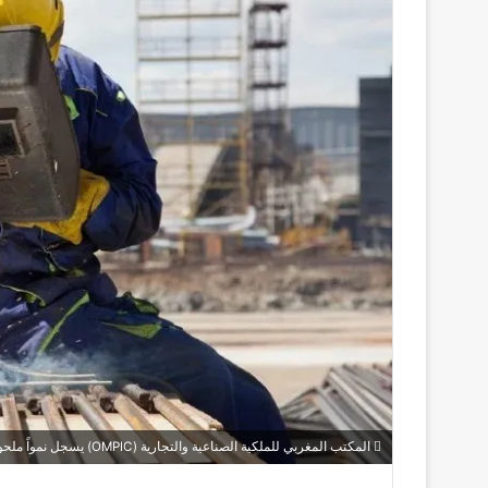
المكتب المغربي للملكية الصناعية والتجارية (OMPIC) يسجل نمواً ملحوظاً في إحداث المقاولات بجهة مراكش آسفي.