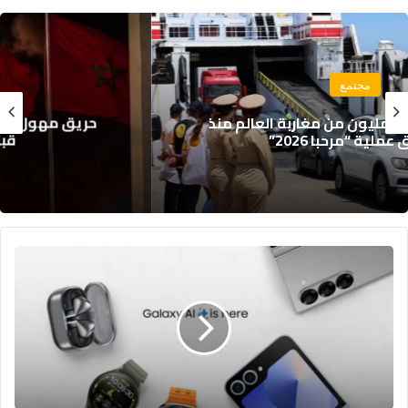
مجتمع
حريق مهول يلتهم خيام موسم مولاي عبد الله
قبل انطلاقه الرسمي
أهم
ما
أعلنت
عنه
سامسونغ
في
حدث
إطلاق
هواتفها