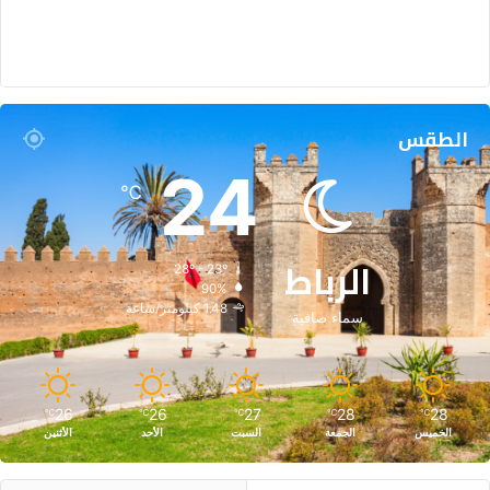
الطقس
24
℃
الرباط
28º - 23º
90%
1.48 كيلومتر/ساعة
سماء صافية
26
26
27
28
28
℃
℃
℃
℃
℃
الخميس
الجمعة
السبت
الأحد
الأثنين