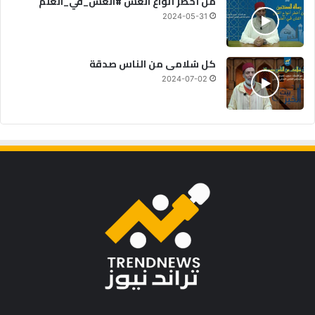
من أخطر أنواع الغش #الغش_في_العلم
2024-05-31
كل سُلامى من الناس صدقة
2024-07-02