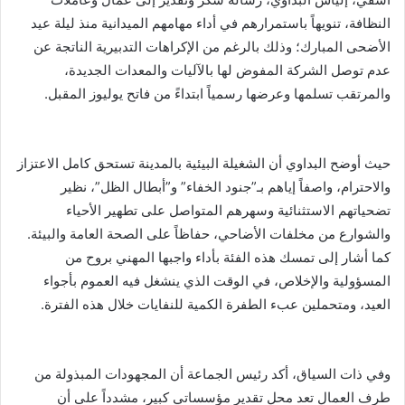
النظافة، تنويهاً باستمرارهم في أداء مهامهم الميدانية منذ ليلة عيد
الأضحى المبارك؛ وذلك بالرغم من الإكراهات التدبيرية الناتجة عن
عدم توصل الشركة المفوض لها بالآليات والمعدات الجديدة،
والمرتقب تسلمها وعرضها رسمياً ابتداءً من فاتح يوليوز المقبل.
حيث أوضح البداوي أن الشغيلة البيئية بالمدينة تستحق كامل الاعتزاز
والاحترام، واصفاً إياهم بـ”جنود الخفاء” و”أبطال الظل”، نظير
تضحياتهم الاستثنائية وسهرهم المتواصل على تطهير الأحياء
والشوارع من مخلفات الأضاحي، حفاظاً على الصحة العامة والبيئة.
كما أشار إلى تمسك هذه الفئة بأداء واجبها المهني بروح من
المسؤولية والإخلاص، في الوقت الذي ينشغل فيه العموم بأجواء
العيد، ومتحملين عبء الطفرة الكمية للنفايات خلال هذه الفترة.
وفي ذات السياق، أكد رئيس الجماعة أن المجهودات المبذولة من
طرف العمال تعد محل تقدير مؤسساتي كبير، مشدداً على أن