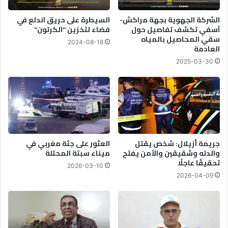
الشركة الجهوية بجهة مراكش-
السيطرة على حريق اندلع في
آسفي تكشف تفاصيل حول
فضاء لتخزين “الكرتون”
سقي المحاصيل بالمياه
2024-08-18
العادمة
2025-03-30
جريمة أزيلال: شخص يقتل
العثور على جثة مغربي في
والدته وشقيقين والأمن يفتح
ميناء سبتة المحتلة
تحقيقًا عاجلًا
2026-03-10
2026-04-09