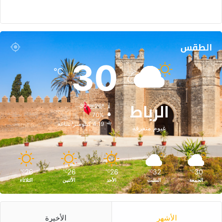
الطقس
30
℃
الرباط
30º - 26º
70%
4.19 كيلومتر/ساعة
غيوم متفرقة
26
26
26
32
30
℃
℃
℃
℃
℃
الجمعة
السبت
الأحد
الأثنين
الثلاثاء
الأشهر
الأخيرة