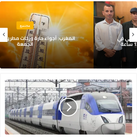
مجتمع
المغرب: أجواء حارة وزخات مطرية متوقعة يوم
الجمعة
كوريا..
تعليق
خدمات
أكثر
من
120
قطارا
فائق
السرعة