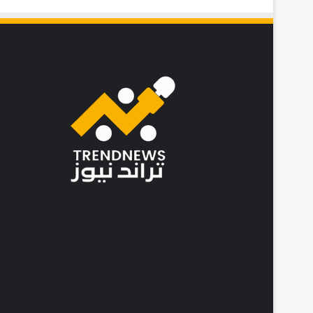
ب
،
و
ي
ش
ي
د
ب
ـ
"
ج
ن
و
د
ا
ل
خ
ف
ا
ء
"