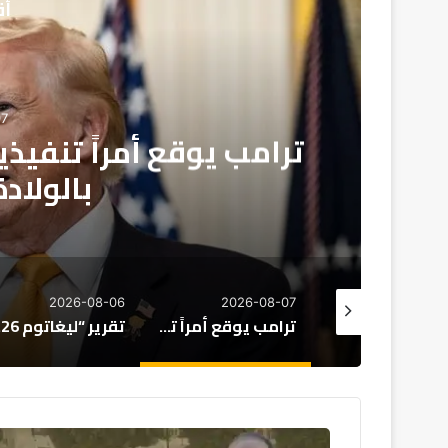
أق
دولي
2026-08-07
مراً تنفيذياً جديداً لتقييد منح ال
بالولادة في أمريكا
-05
2026-08-06
2026-08-07
بعد أحداث سبتة: إسبانيا تحذر إيطاليا من تداعيات تعليق “شنغن”
ترامب يوقع أمراً تنفيذياً جديداً لتقييد منح الجنسية بالولادة في أمريكا
تقرير “ليغاتوم 2026”: المغرب يتقدم اقتصادياً لكن تحديات التعليم والصحة تعرقل الازدهار
أ