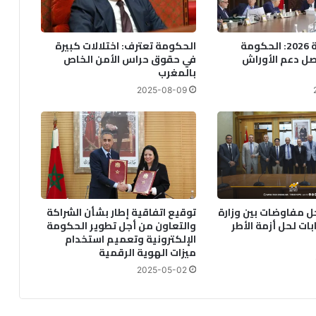
ر
ب
ة
قانون المالية 2026: الحكومة
الحكومة تعترف: اختلالات كبيرة
ف
صل دعم الأوراش
في حقوق حراس الأمن الخاص
ي
بالمغرب
ع
2025-08-09
ي
د
ا
ل
أ
ض
ح
ى
ل مفاوضات بين وزارة
توقيع اتفاقية إطار بشأن الشراكة
و
ات لحل أزمة الأطر
والتعاون من أجل تطوير الحكومة
ا
الإلكترونية وتعميم استخدام
ل
ميزات الهوية الرقمية
أ
غ
2025-05-02
ن
ا
م