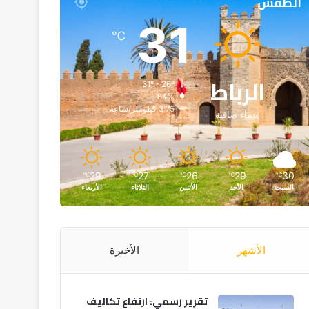
الطقس
31
℃
الرباط
31º - 26º
64%
3.75 كيلومتر/ساعة
سماء صافية
29
27
26
29
30
℃
℃
℃
℃
℃
السبت
الأحد
الأثنين
الثلاثاء
الأربعاء
الأشهر
الأخيرة
تقرير رسمي: ارتفاع تكاليف