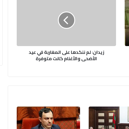
ي
د
ا
ن
:
ل
م
ن
زيدان: لم ننكدها على المغاربة في عيد
ن
الأضحى والأغنام كانت متوفرة
ك
د
ه
ا
ع
ل
ى
ا
ل
م
غ
ا