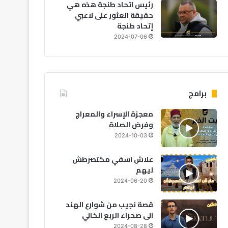
رئيس اتحاد طنجة هذه هي
حقيقة العثور على لاعبي
إتحاد طنجة
2024-07-06
اقتصاد
2026-08-06
تقرير “ليغاتوم 2026”: المغرب يتقدم اقتصادياً لكن
م والصحة تعرقل الازدهار
برامج
معجزة الإسراء والمعراج
وفرض الصلاة
2024-10-03
26-08-02
2026-08-03
2026-08-03
علاش اسفي مكتصرطش
منظمة الصحة العالمية تطلب دعماً إضافياً لمواجهة تفشي إيبولا في الكونغو
جفاف تاريخي يضرب إنجلترا وويلز.. الأسوأ منذ 1836
جلالة الملك يهنئ رئيس جمهورية النيجر بمناسبة العيد الوطني لبلاده
ليهم
2024-06-20
قصة نجيب من شوارع الهند
الى صحراء الربع الخالي
2024-08-28