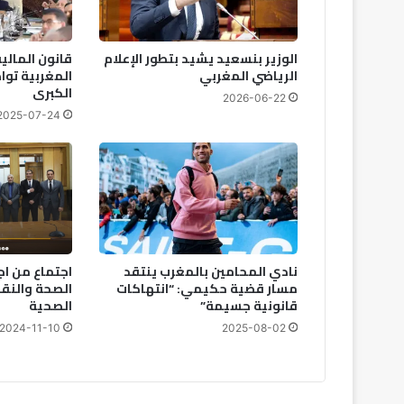
ا
ل
م
الوزير بنسعيد يشيد بتطور الإعلام
ج
الرياضي المغربي
المغربية توا
ل
الكبرى
س
2026-06-22
2025-07-24
ا
ل
ب
ل
د
ي
ي
و
نادي المحامين بالمغرب ينتقد
اجتماع من اج
ض
مسار قضية حكيمي: “انتهاكات
الصحة والنقاب
ح
قانونية جسيمة”
الصحية
ا
ل
2024-11-10
2025-08-02
أ
س
ب
ا