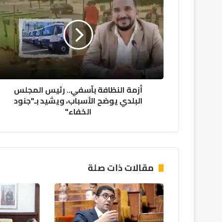
ز
م
ة
ا
ل
ن
ظ
ا
أزمة النظافة بآسفي.. رئيس المجلس
ف
البلدي يوضح الأسباب، ويشيد بـ"جنود
ة
الخفاء"
ب
آ
س
ف
ي
.
مقالات ذات صلة
.
ر
ئ
ي
س