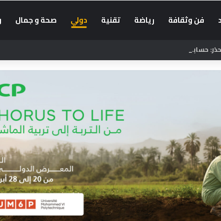
فن وثقافة
رياضة
تقنية
دولي
صحة و جمال
و
: حسابات أجنبية تضلل الراغبين في العبور إلى سبتة