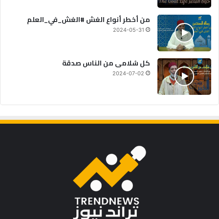
من أخطر أنواع الغش #الغش_في_العلم
2024-05-31
كل سُلامى من الناس صدقة
2024-07-02