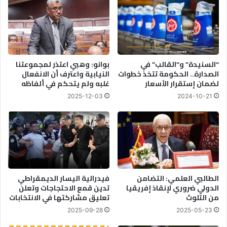
ي
ط
"
ن
ا
ا
ل
ع
خ
ي
ر
ي
“السنيدة” و”القالب” في
بوانو: وهبي اعتذر لمجموعتنا
و
ف
الصدارة.. الحكومة تتخذ خطوات
النيابية واعترف أن الانفعال
ب
ت
لضمان إستقرار الأسعار
غلبه ولم يتحكم في ألفاظه
"
ح
2025-12-03
2024-10-21
ع
آ
ل
ف
ى
ا
ا
ق
ل
اً
ص
ج
ع
د
ي
ي
الطالبي العلمي: التضامن
فيدرالية اليسار الديمقراطي
د
د
الدولي ضروري لإنقاذ إفريقيا
تدين قمع الاحتجاجات وتعلن
ا
من التلوث
تعليق مشاركتها في الانتخابات
ة
ل
ل
2025-09-28
2025-05-23
ع
ت
ا