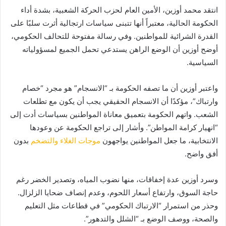
انتقد محمد أوزين، الأمين العام لحزب الحركة الشعبية، بشدة أداء
الحكومة الحالية، معتبراً أنها تتبنى سياسات ارتجالية أثرت سلبًا على
القدرة الشرائية للمواطنين. وفي رسالة مفتوحة للتحالف الحكومي،
أوضح أوزين أن الوضع الراهن يستدعي تحمل الجميع لمسؤولياته
السياسية.
واعتبر أوزين أن ما تصفه الحكومة بـ “الانسجام” هو مجرد “خصام
وارتباك”، مؤكدًا أن الانسجام الحقيقي يجب أن يكون مع تطلعات
الشعب. واتهم الحكومة بتعميق معاناة المواطنين بسياسات أدت إلى
“انهيار كرامة المواطن”. وأشار إلى تراجع الحكومة عن وعودها
الانتخابية، ما جعل المواطنين يواجهون
موجات الغلاء والتضخم
بدون
أفق واضح.
وسرد أوزين عدة إخفاقات، منها نضوب المياه، وتصدير الخضر رغم
حاجة السوق، وارتفاع أسعار اللحوم، وعدم إنصاف ضحايا الزلزال.
وحذر من استمرار “الارتباك الحكومي” في قطاعات مثل التعليم
والصحة، ووصف الوضع بـ “الشلل والتدهور”.