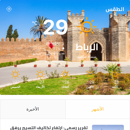
الطقس
29
℃
الرباط
29º - 24º
72%
4.25 كيلومتر/ساعة
سماء صافية
27
27
26
29
28
℃
℃
℃
℃
℃
الأحد
الأثنين
الثلاثاء
الأربعاء
الخميس
الأشهر
الأخيرة
تقرير رسمي: ارتفاع تكاليف التسيير يرهق