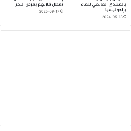
بالمنتدى العالمي للماء
تعطل قاربهم بعرض البحر
ل
بإندونيسيا
ر
2025-09-17
2024-05-18
ي
ا
ض
ي
ة
ا
ل
م
ق
ب
ل
ة