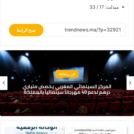
ميدلت: 17 / 33
نسخ الرابط
مجتمع
انقطاع مبرمج للكهرباء بعدد من دواوير البدوزة
بآسفي بسبب أشغال الصيانة
ا