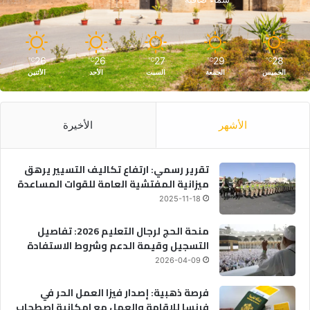
26
26
27
29
28
℃
℃
℃
℃
℃
الخميس
الجمعة
السبت
الأحد
الأثنين
الأشهر
الأخيرة
تقرير رسمي: ارتفاع تكاليف التسيير يرهق
ميزانية المفتشية العامة للقوات المساعدة
2025-11-18
منحة الحج لرجال التعليم 2026: تفاصيل
التسجيل وقيمة الدعم وشروط الاستفادة
2026-04-09
فرصة ذهبية: إصدار فيزا العمل الحر في
فرنسا للإقامة والعمل مع امكانية اصطحاب