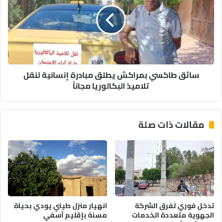
ئ
ن
ق
أ
ط
ف
ا
ض
ك
ل
س
م
ي
سائق طاكسي بمراكش يطلق مبادرة إنسانية لنقل
ر
ب
تلاميذ البكالوريا مجاناً
ك
م
ز
ر
ف
ا
ي
ك
مقالات ذات صلة
ت
ش
ا
ي
ر
ط
ي
ل
خ
ق
ه
م
م
ب
ق
ا
تدخل فوري لفرق الشركة
انهيار منزل طيني يودي بحياة
ب
د
الجهوية متعددة الخدمات
مسنة بإقليم آسفي
ل
ر