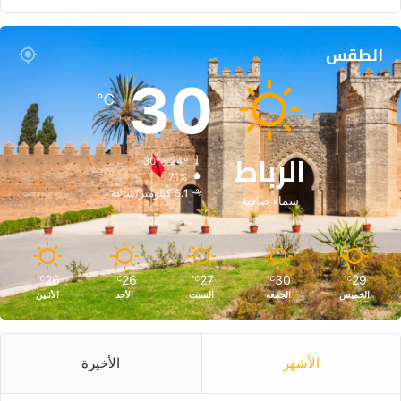
الطقس
30
℃
الرباط
30º - 24º
71%
5.1 كيلومتر/ساعة
سماء صافية
26
26
27
30
29
℃
℃
℃
℃
℃
الخميس
الجمعة
السبت
الأحد
الأثنين
الأشهر
الأخيرة