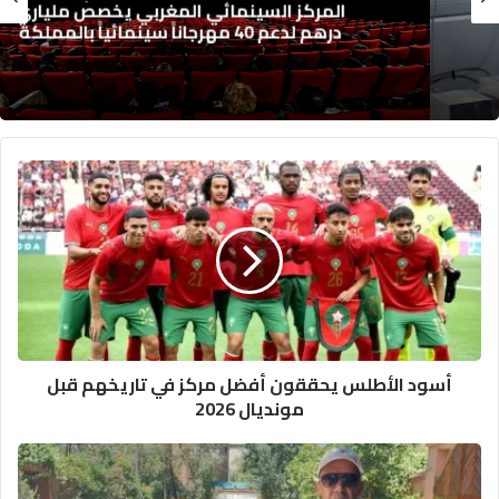
المركز السينمائي المغربي يخصص ملياري
درهم لدعم 40 مهرجاناً سينمائياً بالمملكة
أ
س
و
د
ا
ل
أ
ط
ل
أسود الأطلس يحققون أفضل مركز في تاريخهم قبل
س
مونديال 2026
ي
ح
ق
س
ق
ا
و