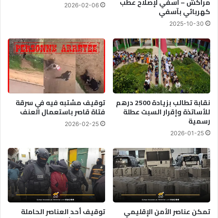
مراكش – آسفي لإصلاح عطب
2026-02-06
م
ة
كهربائي بآسفي
و
إ
2025-10-30
ن
ن
د
س
ي
ا
ا
ن
ل
ي
2
ة
0
ل
2
ن
نقابة تطالب بزيادة 2500 درهم
توقيف مشتبه فيه في سرقة
6
للأساتذة وإقرار السبت عطلة
فتاة قاصر باستعمال العنف
ق
رسمية
ل
2026-02-25
ت
2026-01-25
ل
ا
م
ي
ذ
ا
ل
تمكن عناصر الأمن الإقليمي
توقيف أحد العناصر الحاملة
ب