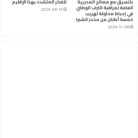
بتنسيق مع مصالح المديرية
للفكر المتشدد بهذا الإقليم
ك
العامة لمراقبة التراب الوطني
ا
2024-09-12
في إحباط محاولة تهريب
ل
خمسة أطنان من مخدر الشيرا
و
2024-11-09
ر
ي
ا
م
ج
ا
ن
اً