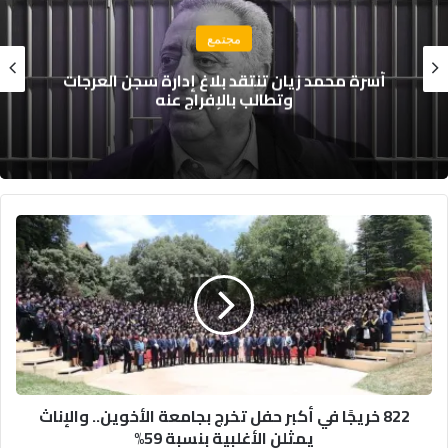
مجتمع
صفائح تسجيل جديدة للمركبات بالمغرب.. نارسا
توضح تفاصيل الانتقال إلى النموذج الموحد
8
2
2
خ
ر
ي
جً
ا
ف
822 خريجًا في أكبر حفل تخرج بجامعة الأخوين.. والإناث
ي
يمثلن الأغلبية بنسبة 59%
أ