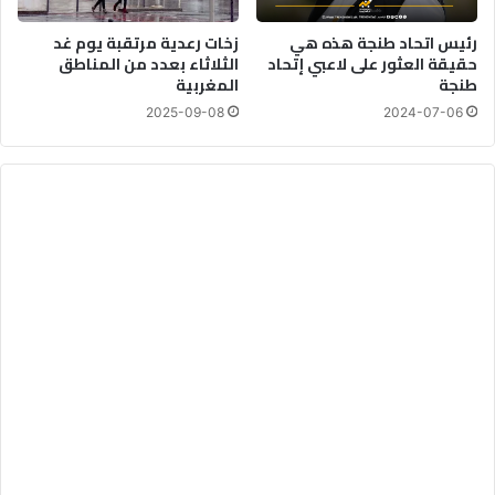
ي
ة
رئيس اتحاد طنجة هذه هي
زخات رعدية مرتقبة يوم غد
ة
ب
حقيقة العثور على لاعبي إتحاد
الثلاثاء بعدد من المناطق
ب
س
طنجة
المغربية
ن
ب
س
ب
2025-09-08
2024-07-06
ب
إ
ة
س
5
ا
9
ء
%
ا
ت
ل
ل
م
غ
ا
ر
ب
ة