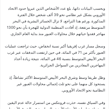
وبحسب البيانات ذاتها، بلغ عدد الأشخاص الذين عبروا حدود الاتحاد
الأوروبي بشكل غير نظامي نحو 39 ألف شخص خلال الفترة
المذكورة. ورغم هذا التراجع، لا تزال الخسائر البشرية في البحر
المتوسط مرتفعة، إذ أفادت المنظمة الدولية للهجرة بأن نحو 1300
مهاجر فقدوا حياتهم خلال محاولات العبور منذ بداية العام الجاري.
وسجل مسار غرب إفريقيا أكبر نسبة انخفاض، حيث تراجعت عمليات
العبور بأكثر من 71 في المائة، في حين ارتفعت التدفقات عبر غرب
البحر الأبيض المتوسط بنسبة 46 في المائة، نتيجة زيادة أعداد
المهاجرين المغادرين من السواحل الجزائرية.
وظل طريقا وسط وشرق البحر الأبيض المتوسط الأكثر نشاطاً، إذ
يستحوذ كل منهما على نحو ثلث إجمالي محاولات العبور غير
النظامية نحو الاتحاد الأوروبي.
وفي السياق نفسه، حذرت فرونتكس من استمرار حالة عدم اليقين
المرتبطة بتطورات الأوضاع الأمنية والسياسية في الشرق الأوسط،