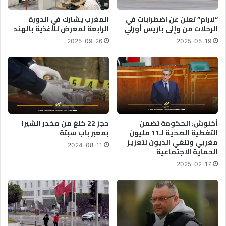
ي
ت
ن
ه
“لارام” تعلن عن اضطرابات في
المغرب يشارك في الدورة
.
ي
الرحلات من وإلى باريس أورلي
الرابعة لمعرض للأغذية بالهند
.
ف
2025-09-26
2025-05-19
و
ي
ا
ا
ل
ل
إ
م
ن
ط
ا
ا
ث
ر
ي
.
أخنوش: الحكومة تضمن
حجز 22 كلغ من مخدر الشيرا
م
.
التغطية الصحية لـ11 مليون
بمعبر باب سبتة
ث
ت
مغربي وتلغي الديون لتعزيز
2024-08-11
ل
الحماية الاجتماعية
و
ن
ق
2025-02-17
ا
ي
ل
ف
أ
م
غ
ؤ
ل
ث
ب
ر