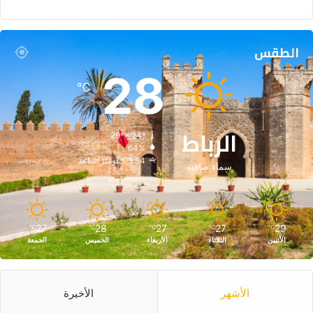
الطقس
28
℃
الرباط
29º - 24º
64%
3.54 كيلومتر/ساعة
سماء صافية
27
28
27
27
29
℃
℃
℃
℃
℃
الأثنين
الثلاثاء
الأربعاء
الخميس
الجمعة
الأشهر
الأخيرة