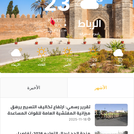
23
الرباط
30º - 23º
87%
1.81 كيلومتر/ساعة
غيوم متفرقة
29
27
26
29
30
℃
℃
℃
℃
℃
السبت
الأحد
الأثنين
الثلاثاء
الأربعاء
الأشهر
الأخيرة
تقرير رسمي: ارتفاع تكاليف التسيير يرهق
ميزانية المفتشية العامة للقوات المساعدة
2025-11-18
منحة الحج لرجال التعليم 2026: تفاصيل