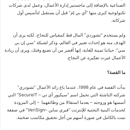
الصناعية بالإضافة إلى ماجستير إدارة الأعمال، وعمل لدى شركات
تكنولوجية كبرى منها “آي بي إم” قبل أن يستقبل لتأسيس أول
شركاته.
ولم يستخدم “تشوردي” المال قط كمقياس للنجاح، لكنه يرى أن
الهدف منه هو إحداث تغيير في العالم، وذكر لشبكة “سي إن بي
سي”: حياتنا ثمينة للغاية، إنها أقصر من أن تضيع وقتك، ويرى أن ريادة
الأعمال غيرت تفكيره عن النجاح.
ما القصة؟
بدأت القصة في عام 1998، عندما باع رائد الأعمال “تشودري”
شركته الناشئة التي تحمل اسم “سيكيور آي تي – SecureIT” التي
أسسها هو وزوجته – بعدما استقالا من وظائفهما – إلى المزودة
لخدمات البنية التحتية للإنترنت “فيري ساين –VeriSign” في صفقة
تمت بالكامل في صورة أسهم من أجل تحقيق مكاسب ضخمة.