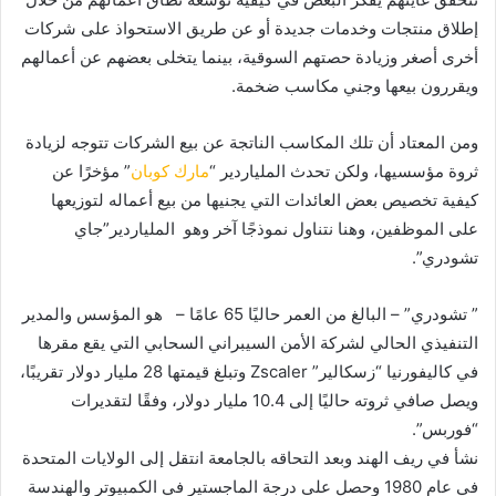
إطلاق منتجات وخدمات جديدة أو عن طريق الاستحواذ على شركات
أخرى أصغر وزيادة حصتهم السوقية، بينما يتخلى بعضهم عن أعمالهم
ويقررون بيعها وجني مكاسب ضخمة.
ومن المعتاد أن تلك المكاسب الناتجة عن بيع الشركات تتوجه لزيادة
ثروة مؤسسيها، ولكن تحدث الملياردير “
مارك كوبان
” مؤخرًا عن
كيفية تخصيص بعض العائدات التي يجنيها من بيع أعماله لتوزيعها
على الموظفين، وهنا نتناول نموذجًا آخر وهو الملياردير”جاي
تشودري”.
” تشودري” – البالغ من العمر حاليًا 65 عامًا – هو المؤسس والمدير
التنفيذي الحالي لشركة الأمن السيبراني السحابي التي يقع مقرها
في كاليفورنيا “زسكالير” Zscaler وتبلغ قيمتها 28 مليار دولار تقريبًا،
ويصل صافي ثروته حاليًا إلى 10.4 مليار دولار، وفقًا لتقديرات
“فوربس”.
نشأ في ريف الهند وبعد التحاقه بالجامعة انتقل إلى الولايات المتحدة
في عام 1980 وحصل على درجة الماجستير في الكمبيوتر والهندسة