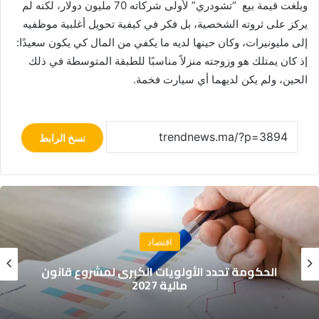
وبلغت قيمة بيع “تشودري” لأولى شركاته 70 مليون دولار، لكنه لم
يركز على ثروته الشخصية، بل فكر في كيفية تحويل أغلبية موظفيه
إلى مليونيرات، وكان حينها لديه ما يكفي من المال كي يكون سعيدًا:
إذ كان يمتلك هو وزوجته منزلاً مناسبًا للطبقة المتوسطة في ذلك
الحين، ولم يكن لديهما أي سيارت فخمة.
نسخ الرابط
اقتصاد
الحكومة تحدد الأولويات الكبرى لمشروع قانون
مالية 2027