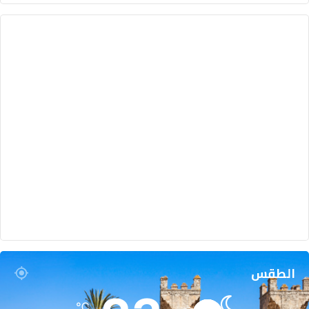
الطقس
℃