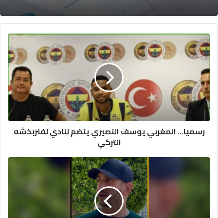
رسميا...
المغربي
يوسف
النصيري
ينضم
لنادي
لفنربخشه
التركي
رسميا... المغربي يوسف النصيري ينضم لنادي لفنربخشه
التركي
هذا
ما
قررته
المحكمة
في
قضية