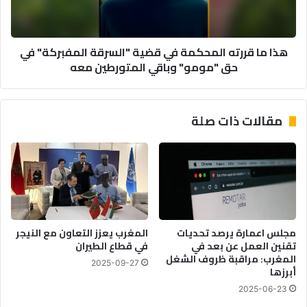
"السرقة
المفبركة"
في
هذا ما قررته المحكمة في قضية "السرقة المفبركة" في
حق
حق "مومو" وباقي المتورطين معه
"مومو"
وباقي
المتورطين
معه
مقالات ذات صلة
مجلس اعمارة يرصد تحديات
المغرب يعزز التعاون مع النيجر
تقنين العمل عن بعد في
في قطاع الطيران
المغرب: مراقبة ظروف الشغل
2025-09-27
أبرزها
2025-06-23