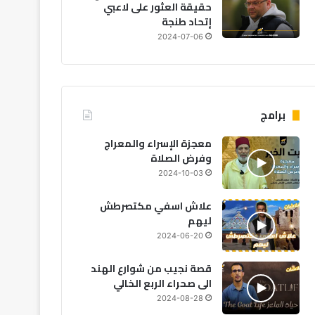
حقيقة العثور على لاعبي
اقتصاد
إتحاد طنجة
2024-07-06
2026-08-02
كندا تؤكد التزامها بتعزيز ال
الكندية وتوسيع مجالات
برامج
معجزة الإسراء والمعراج
وفرض الصلاة
2026-08-01
2026-08-01
20
2024-10-03
رئاسة الفيفا.. أبرز المرشحين المحتملين لخلافة جياني إنفانتينو
القصر الملكي الإسباني يعلق بقلق على أحداث سبتة المحتلة ويدعو لضمان الأمن
البيجيدي يطالب بتحقيق وطني نزيه في ‘فاجعة سبتة’ ويدين صمت الحكومة
علاش اسفي مكتصرطش
ليهم
2024-06-20
قصة نجيب من شوارع الهند
الى صحراء الربع الخالي
2024-08-28