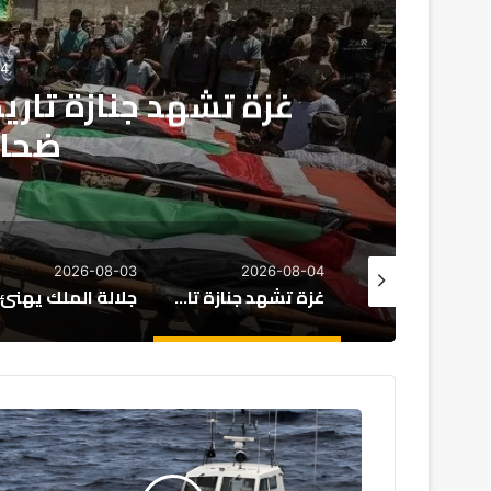
03
جلالة الملك يهنئ رئي
العيد ال
2026-08-02
2026-08-03
2026-08
غزة تشهد جنازة تاريخية: تشييع رفات 112 من ضحايا الإبادة
جلالة الملك يهنئ رئيس جمهورية النيجر بمناسبة العيد الوطني لبلاده
اعتراض
قارب
هجرة
غير