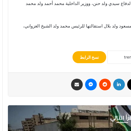
لدفاع سيدي ولد حنن، ووزير الداخلية محمد أحمد ولد محمد
عود ولد بلال استقالتها للرئيس محمد ولد الشيخ الغزواني،
نسخ الرابط
ك
‫X
لينكدإن
ماسنجر
مشاركة عبر البريد
رأ التالي