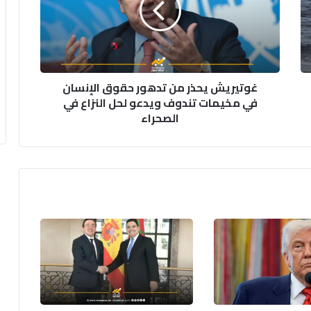
حقوق
الإنسان
في
مخيمات
تندوف
غوتيريش يحذر من تدهور حقوق الإنسان
ويدعو
في مخيمات تندوف ويدعو لحل النزاع في
لحل
الصحراء
النزاع
في
الصحراء