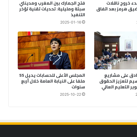
دء خروج ناقلات
فتح الجمارك بين المغرب ومدينتي
يق هرمز بعد اتفاق
سبتة ومليلية: تحديات تقنية تؤخر
التنفيذ
2025-01-16
دق على مشاريع
المجلس الأعلى للحسابات يحيل 55
يم لتعزيز الحقوق
ملفا على النيابة العامة خلال أربع
ير التعليم العالي
سنوات
2025-10-22