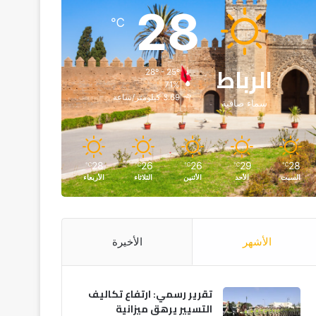
28
℃
الرباط
28º - 25º
71%
3.69 كيلومتر/ساعة
سماء صافية
28
26
26
29
28
℃
℃
℃
℃
℃
السبت
الأحد
الأثنين
الثلاثاء
الأربعاء
الأشهر
الأخيرة
تقرير رسمي: ارتفاع تكاليف
التسيير يرهق ميزانية