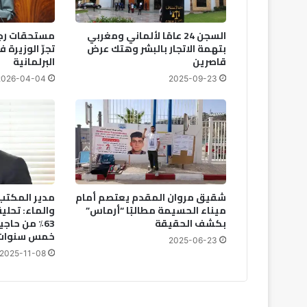
السجن 24 عامًا لألماني ومغربي
مستحقات رجال
بتهمة الاتجار بالبشر وهتك عرض
تجرّ الوزيرة 
قاصرين
البرلمانية
2026-04-04
2025-09-23
شقيق مروان المقدم يعتصم أمام
مدير المكتب 
ميناء الحسيمة مطالبًا “أرماس”
والماء: تحلي
بكشف الحقيقة
63٪ من حاج
خمس سنوات
2025-06-23
2025-11-08