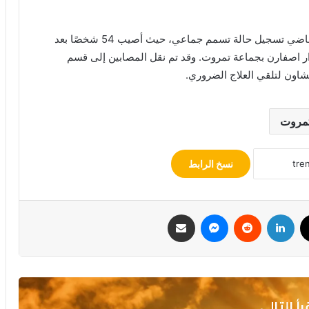
جدير بالذكر أن نفس المنطقة شهدت نهاية الأسبوع الماضي تسجيل حالة تسمم جماعي، حيث أصيب 54 شخصًا بعد
ر اصفارن بجماعة تمروت. وقد تم نقل المصابين إلى قسم
ون لتلقي العلاج الضروري.
مروت
نسخ الرابط
ك
‫X
لينكدإن
ماسنجر
مشاركة عبر البريد
رأ التالي