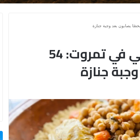
تسمم غذائي جماعي في تمروت: 54
جبة جنازة