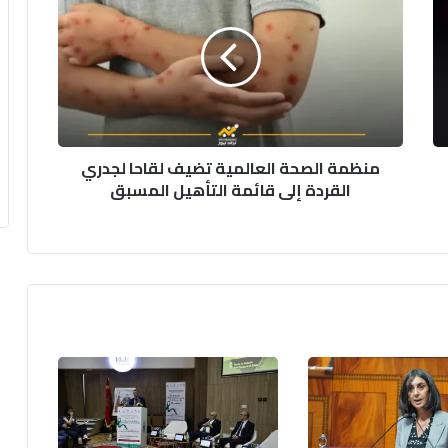
العالمية
تضيف
لقاحا
لجدري
القردة
إلى
قائمة
منظمة الصحة العالمية تضيف لقاحا لجدري
التأهيل
القردة إلى قائمة التأهيل المسبق
المسبق