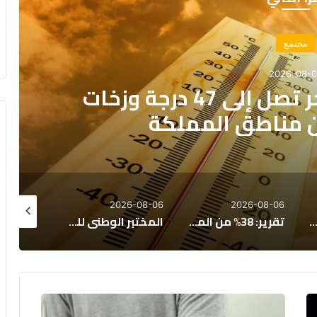
اقتصاد
2026-08-
 “ليغاتوم 2026”: المغرب يتقدم اقتصادياً لكن
الصحة تعرقل الازدهار
26-08-05
2026-08-06
2026-08-06
من المغاربة يخصصون أكثر من 40% من دخلهم لسداد القروض
المختبر الوطني للشرطة العلمية بالمغرب يحصد اعترافًا عالميًا متجددًا
المركز السينمائي المغربي يخصص ملياري درهم لدعم 40 مهرجاناً سينمائياً بالمملكة
منظمة
الصحة