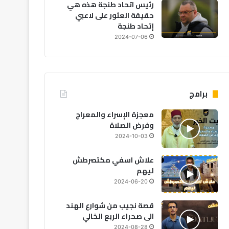
رئيس اتحاد طنجة هذه هي
حقيقة العثور على لاعبي
إتحاد طنجة
اقتصاد
2024-07-06
2026-08-06
دخلهم لسداد الق
برامج
معجزة الإسراء والمعراج
وفرض الصلاة
2024-10-03
2026-08-05
2026-08-05
20
انقطاع مبرمج للكهرباء بعدد من دواوير البدوزة بآسفي بسبب أشغال الصيانة
دخول أزيد من 2,7 مليون من مغاربة العالم منذ انطلاق عملية “مرحبا 2026”
حريق مهول يلتهم خيام موسم مولاي عبد الله قبل انطلاقه الرسمي
علاش اسفي مكتصرطش
ليهم
2024-06-20
قصة نجيب من شوارع الهند
الى صحراء الربع الخالي
2024-08-28