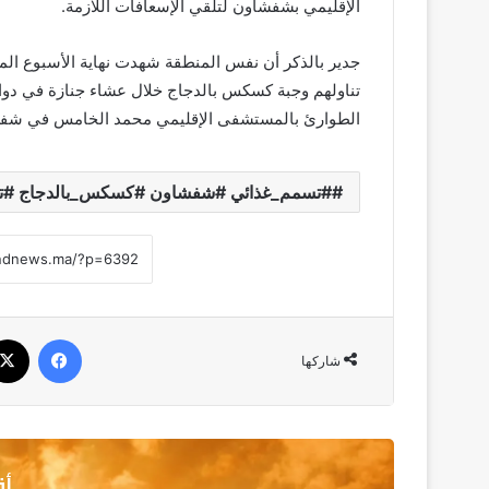
الإقليمي بشفشاون لتلقي الإسعافات اللازمة.
تناولهم وجبة كسكس بالدجاج خلال عشاء جنازة في دوا
الطوارئ بالمستشفى الإقليمي محمد الخامس في شفشا
#تسمم_غذائي #شفشاون #كسكس_بالدجاج #ت
فيسبو
شاركها
أق