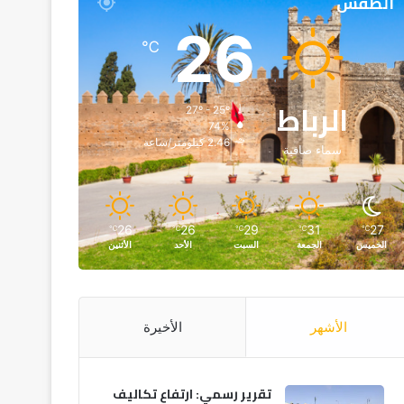
الطقس
26
℃
الرباط
27º - 25º
74%
2.46 كيلومتر/ساعة
سماء صافية
26
26
29
31
27
℃
℃
℃
℃
℃
الخميس
الجمعة
السبت
الأحد
الأثنين
الأشهر
الأخيرة
تقرير رسمي: ارتفاع تكاليف