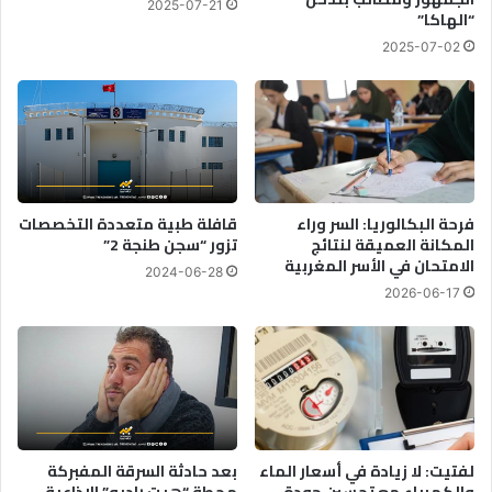
2025-07-21
“الهاكا”
2025-07-02
فرحة البكالوريا: السر وراء
قافلة طبية متعددة التخصصات
المكانة العميقة لنتائج
تزور “سجن طنجة 2”
الامتحان في الأسر المغربية
2024-06-28
2026-06-17
لفتيت: لا زيادة في أسعار الماء
بعد حادثة السرقة المفبركة