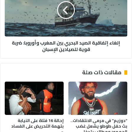
البحري
بين
المغرب
وأوروبا:
ضربة
قوية
إلغاء إتفاقية الصيد البحري بين المغرب وأوروبا: ضربة
للصيادين
قوية للصيادين الإسبان
الإسبان
مقالات ذات صلة
“دوزيم” في مرمى الانتقادات..
إحالة 16 فتاة على النيابة
بث حفل طوطو يشعل غضب
بتهمة التحريض على الفساد
الجمهور ومطالب بتدخل