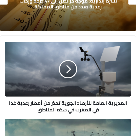
تقرير “ليغاتوم 2026”: المغرب يتقدم اقتصادياً
لكن تحديات التعليم والصحة تعرقل الازدهار
المديرية
العامة
للأرصاد
الجوية
تحذر
من
أمطار
رعدية
غدًا
المديرية العامة للأرصاد الجوية تحذر من أمطار رعدية غدًا
في
في المغرب في هذه المناطق
المغرب
في
هذه
إلغاء
المناطق
إتفاقية
الصيد