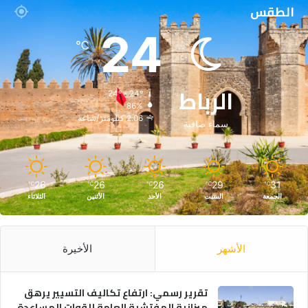
الطقس
24
℃
الرباط
24º - 24º
86%
2.06 كيلومتر/ساعة
سماء صافية
26
26
26
29
31
℃
℃
℃
℃
℃
الجمعة
السبت
الأحد
الأثنين
الثلاثاء
الأشهر
الأخيرة
تقرير رسمي: ارتفاع تكاليف التسيير يرهق
ميزانية المفتشية العامة للقوات المساعدة