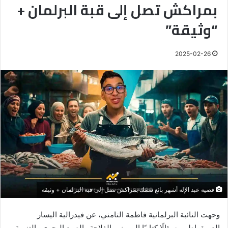
بمراكش تصل إلى قبة البرلمان +
“وثيقة”
2025-02-26
قضية عبد الإله أشهر بائع سمك بمراكش تصل إلى قبة البرلمان + وثيقة
وجهت النائبة البرلمانية فاطمة التامني، عن فيدرالية اليسار
الديمقراطي، سؤالًا كتابيًا إلى وزير الفلاحة والصيد البحري والتنمية