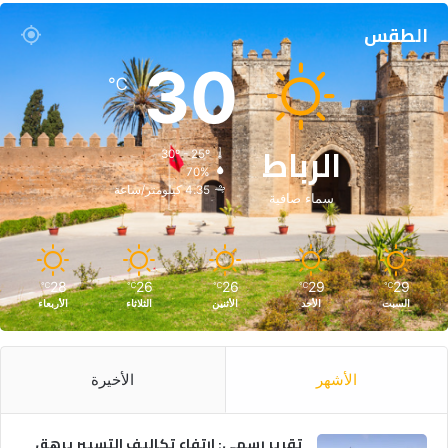
الطقس
30
℃
الرباط
30º - 25º
70%
4.35 كيلومتر/ساعة
سماء صافية
28
26
26
29
29
℃
℃
℃
℃
℃
السبت
الأحد
الأثنين
الثلاثاء
الأربعاء
الأشهر
الأخيرة
تقرير رسمي: ارتفاع تكاليف التسيير يرهق