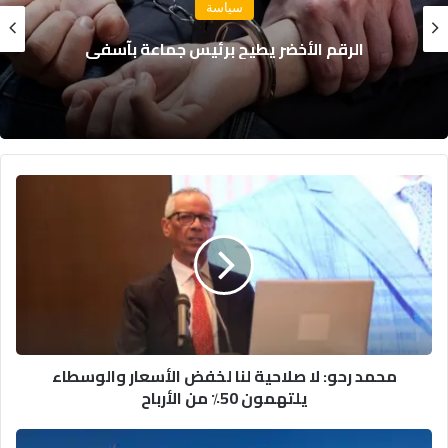
نجاة 18 بحارًا بعد غرق مركب صيد للسردين قبالة
سواحل الداخلة
محمد
رحو:
لا
صلاحية
لنا
لخفض
الأسعار
والوسطاء
يلتهمون
محمد رحو: لا صلاحية لنا لخفض الأسعار والوسطاء
50٪
يلتهمون 50٪ من الأرباح
من
الأرباح
الملك