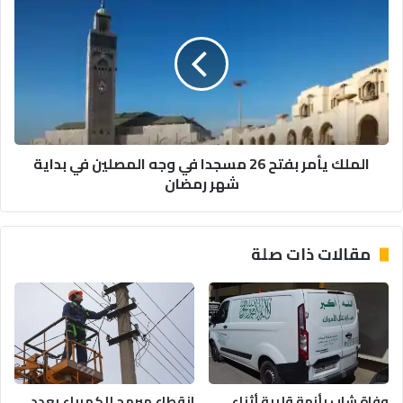
يأمر
بفتح
26
مسجدا
في
وجه
المصلين
في
الملك يأمر بفتح 26 مسجدا في وجه المصلين في بداية
بداية
شهر رمضان
شهر
رمضان
مقالات ذات صلة
وفاة شاب بأزمة قلبية أثناء
انقطاع مبرمج للكهرباء بعدد