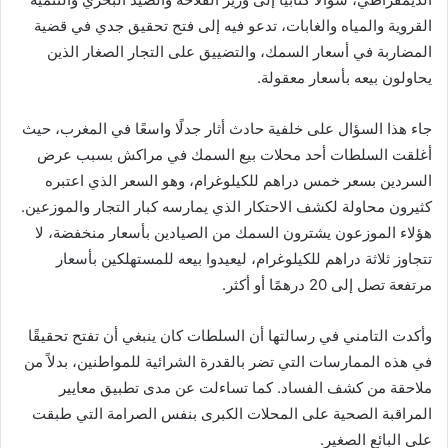
القروية والمياه والغابات، تدعو فيه إلى فتح تحقيق جدي في قضية
المضاربة في أسعار السمك، والتضييق على التجار الصغار الذين
يحاولون بيعه بأسعار معقولة.
جاء هذا السؤال على خلفية حادث أثار جدلًا واسعًا في المغرب، حيث
أغلقت السلطات أحد محلات بيع السمك في مراكش بسبب عرض
السردين بسعر خمس دراهم للكيلوغرام، وهو السعر الذي اعتبره
كثيرون محاولة لكشف الاحتكار الذي يمارسه كبار التجار والموزعين.
هؤلاء الموزعون يشترون السمك من الصيادين بأسعار منخفضة، لا
تتجاوز ثلاثة دراهم للكيلوغرام، ليعيدوا بيعه للمستهلكين بأسعار
مرتفعة تصل إلى 20 درهمًا أو أكثر.
وأكدت التامني في رسالتها أن السلطات كان ينبغي أن تفتح تحقيقًا
في هذه الممارسات التي تضر بالقدرة الشرائية للمواطنين، بدلاً من
ملاحقة من كشف الفساد. كما تساءلت عن مدى تطبيق معايير
المراقبة الصحية على المحلات الكبرى بنفس الصرامة التي طبقت
على البائع الصغير.