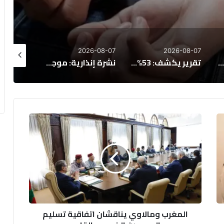
26-08-06
2026-08-07
2026-08-07
تقرير يكشف: 53% من المغاربة يفكرون في الهجرة، و65% يرفضون عمل الأجانب
نشرة إنذارية: موجة حر وزخات رعدية بعدد من مناطق المملكة
تنسيقية الموظفين تطالب بإدراج “التوقيت الميسر” في الحوار الاجتماعي
المغرب
ومالاوي
يناقشان
اتفاقية
تسليم
المجرمين
الخميس
القادم
المغرب ومالاوي يناقشان اتفاقية تسليم