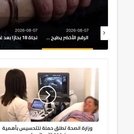
2026-08-07
2026-08-07
2026-08
الرقم الأخضر يطيح برئيس جماعة بآسفي
نجاة 18 بحارًا بعد غرق مركب صيد للسردين قبالة سواحل الداخلة
وزارة
الصحة
تطلق
حملة
للتحسيس
بأهمية
زيارات
تتبع
الحمل
وزارة الصحة تطلق حملة للتحسيس بأهمية