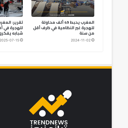
المغرب يحبط 49 ألف محاولة
تقرير: المغر
للهجرة غير النظامية في ظرف أقل
من سنة
شبابه يفكرو
2025-07-15
2024-11-02