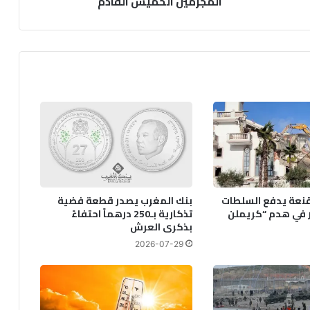
المجرمين الخميس القادم
نعة يدفع السلطات
بنك المغرب يصدر قطعة فضية
ر في هدم “كريملن
تذكارية بـ250 درهماً احتفاءً
بذكرى العرش
2026-07-29