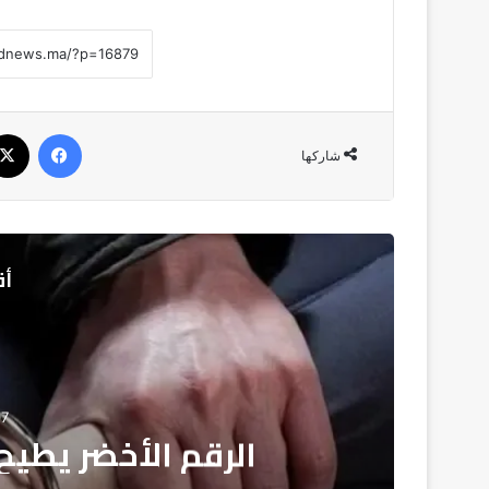
فيسبو
شاركها
أق
نجاة 18 بحارًا 
سواح