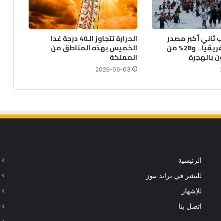
ب ثاني أكبر مصدر
الحرارة تتجاوز الـ40 درجة غدا
للهجرة في أفريقيا.. و28% من
الخميس بهذه المناطق من
ن بالهجرة
المملكة
2026-06-03
الرئيسية
للنشر في تراند نيوز
للإشهار
اتصل بنا