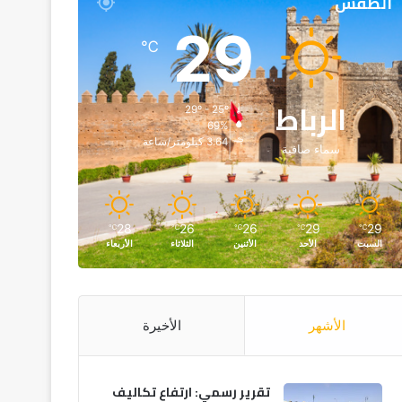
الطقس
29
℃
الرباط
29º - 25º
69%
3.64 كيلومتر/ساعة
سماء صافية
28
26
26
29
29
℃
℃
℃
℃
℃
السبت
الأحد
الأثنين
الثلاثاء
الأربعاء
الأشهر
الأخيرة
تقرير رسمي: ارتفاع تكاليف