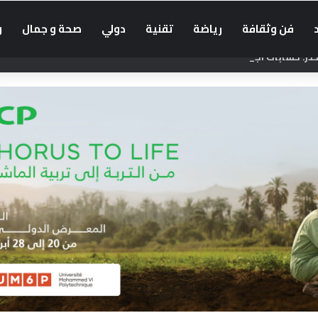
فن وثقافة
رياضة
تقنية
دولي
صحة و جمال
و
: حسابات أجنبية تضلل الراغبين في العبور إلى سبتة