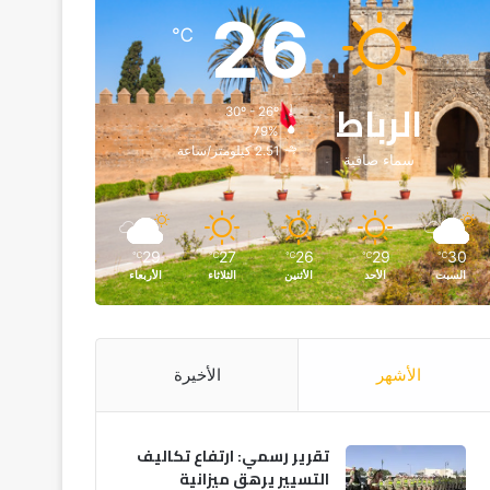
26
℃
الرباط
30º - 26º
79%
2.51 كيلومتر/ساعة
سماء صافية
29
27
26
29
30
℃
℃
℃
℃
℃
السبت
الأحد
الأثنين
الثلاثاء
الأربعاء
الأشهر
الأخيرة
تقرير رسمي: ارتفاع تكاليف
التسيير يرهق ميزانية