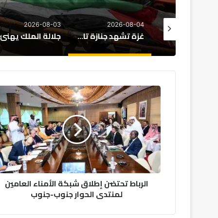
2026-08-02
2026-08-03
2026-08-
غزة تشهد جنازة تاريخية: تشييع رفات 112 من ضحايا الإبادة
جلالة الملك يهنئ رئيس جمهورية النيجر بمناسبة العيد الوطني لبلاده
ا
ل
ر
ب
ا
ط
ت
ح
ت
الرباط تحتضن إطلاق شبكة الأمناء العامين
ض
لمنتدى الحوار جنوب-جنوب
ن
إ
ط