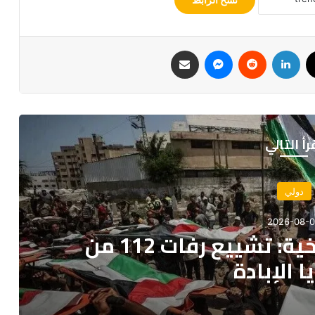
‫X
لينكدإن
‏Reddit
ماسنجر
مشاركة عبر البريد
رأ التالي
سياسة
2026-08-03
ئيس جمهورية النيجر بمناسبة
 الوطني لبلاده