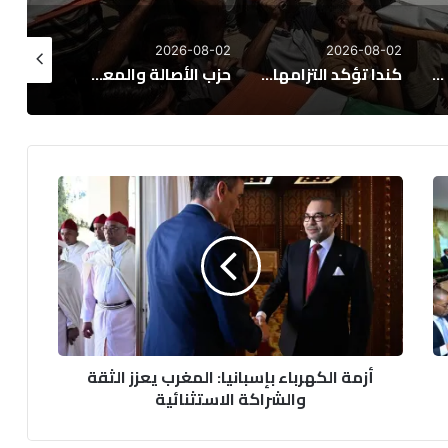
6-08-02
2026-08-02
2026-08-02
كندا تؤكد التزامها بتعزيز العلاقات المغربية الكندية وتوسيع مجالات التعاون
حزب الأصالة والمعاصرة يدعو إلى مقاربة شاملة لمعالجة ملف الهجرة غير النظامية
فرنسا تشدد الرقابة على الاستثمارات الأجنبية
أ
ز
م
ة
ا
ل
ك
ه
ر
أزمة الكهرباء بإسبانيا: المغرب يعزز الثقة
ب
والشراكة الاستثنائية
ا
ء
ب