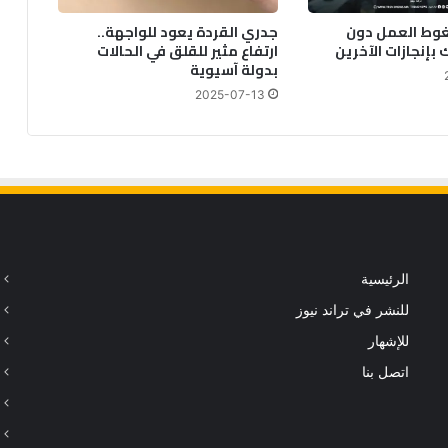
ي
وط العمل دون
جدري القردة يعود للواجهة..
د
بإنجازات الآخرين
ارتفاع مثير للقلق في الحالات
ة
بدولة آسيوية
ل
ل
2025-07-13
د
و
ر
ا
ل
ب
ح
ر
الرئيسية
ي
ا
للنشر في تراند نيوز
ل
للإشهار
إ
ف
اتصل بنا
ر
ي
ق