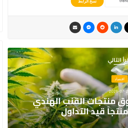
نسخ الرابط
‫X
لينكدإن
‏Reddit
ماسنجر
مشاركة عبر البريد
رأ التالي
حة و جمال
2026-07-1
باه تلوح بالاحتجاج بسبب
 الأدوية الأساسية