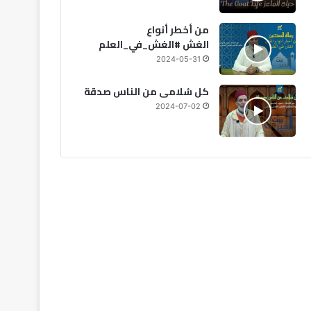
من أخطر أنواع
2026-07-03
2026-07-06
20
الغش #الغش_في_العلم
ارتفاع الإصابات بفيروس “إيبولا” في الكونغو إلى 1708 حالات
نصائح الخبراء للحفاظ على الصحة في ظل موجات الحر الشديدة
المغرب يقتني مستشفيات ميدانية ألمانية متطورة
2024-05-31
كل سُلامى من الناس صدقة
2024-07-02