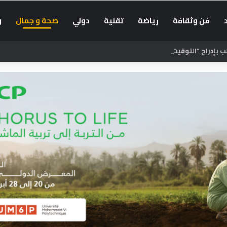
فن وثقافة
رياضة
تقنية
دولي
صحة و جمال
و
بإدراج “التوقيت الميسر” في الحوار الاجتماعي