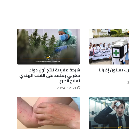
د
س
ي
د
ع
و
إ
ل
ى
ا
س
ب يعلنون إضرابا
شركة مغربية تنتج أول دواء
ت
مغربي يعتمد على القنب الهندي
ر
لعلاج الصرع
ا
2024-12-21
ت
ي
ج
ي
ة
ج
د