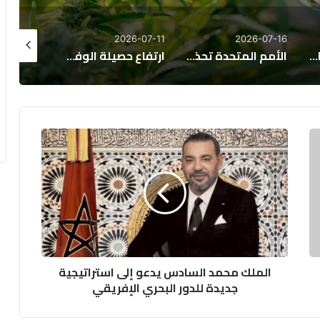
26-07-08
2026-07-10
2026-07-11
الأمم المتحدة تحذر من تراجع مكاسب تطعيم الأطفال عالمياً رغم تحسن طفيف في التغطية
ارتفاع حصيلة الوفيات الناجمة عن فيروس إيبولا إلى 648 حالة
إيبولا يواصل حصد الأرواح في الكونغو الديمقراطية.. 625 وفاة و1792 إصابة مؤكدة
ا
ل
م
ل
ك
م
ح
م
د
الملك محمد السادس يدعو إلى استراتيجية
ا
جديدة للدور البحري الإفريقي
ل
س
ا