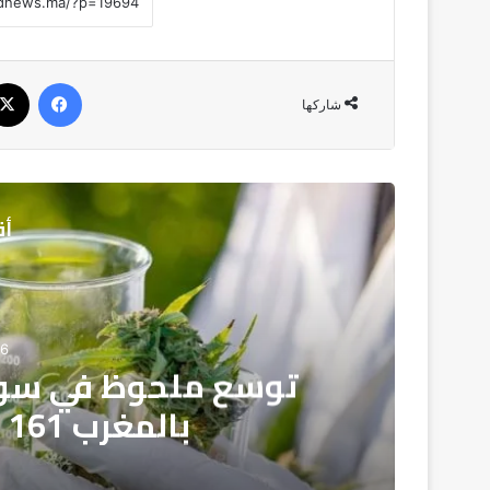
فيسبوك
شاركها
أق
ص
7
أسر مرضى تشتت الانت
النقص الحاد في