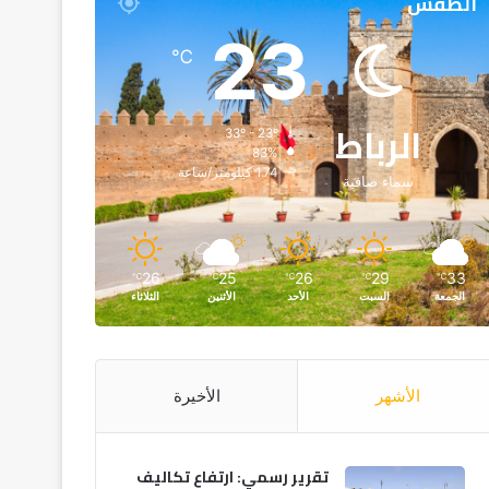
الطقس
23
℃
الرباط
33º - 23º
83%
1.74 كيلومتر/ساعة
سماء صافية
26
25
26
29
33
℃
℃
℃
℃
℃
الجمعة
السبت
الأحد
الأثنين
الثلاثاء
الأشهر
الأخيرة
تقرير رسمي: ارتفاع تكاليف