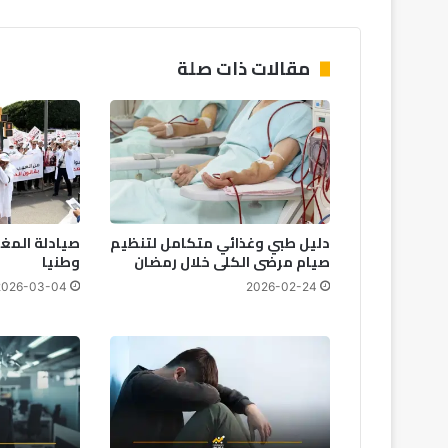
م
ا
ي
مقالات ذات صلة
ج
م
ع
ا
ل
ش
ع
ب
دليل طبي وغذائي متكامل لتنظيم
صيادلة المغر
ي
صيام مرضى الكلى خلال رمضان
وطنيا
ن
2026-03-04
2026-02-24
ا
ل
م
غ
ر
ب
ي
و