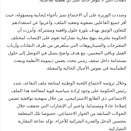
وشددت الوزيرة على أن الاجتماع تميز بأجواء إيجابية ومسؤولة، حيث
أقر جميع الفاعلين بصعوبة وتعقيد الملف، وأعربوا عن استعدادهم
للتعاون الوثيق بهدف بلورة حلول واقعية ومشتركة. وأبرزت أن
الحكومة ملتزمة بنهج مقاربة تشاركية تقوم على الإنصات لمختلف
المقترحات والسيناريوهات التي ستُعرض من طرف النقابات وأرباب
العمل وباقي المعنيين، مع هدف واضح يتمثل في التوصل إلى حلول
مستدامة داخل سقف زمني محدد يضمن ديمومة الأنظمة ويبعث
الطمأنينة في نفوس الأجيال الحالية والمقبلة.
وخلال ترؤسه لاجتماع اللجنة الوطنية لمتابعة ملف التقاعد، شدد
رئيس الحكومة على وجود إرادة سياسية قوية لمعالجة هذا الملف
الاجتماعي ذي الطابع الاستراتيجي، من خلال منهجية توافقية تضمن
إصلاحا عادلا ومستداما. واعتبر أن الإنجازات التي تحققت خلال
الجولات السابقة من الحوار الاجتماعي، خصوصا تلك المتعلقة
بتحسين الدخل والقدرة الشرائية للأجراء، تؤكد نجاعة المقاربة
التشاركية.