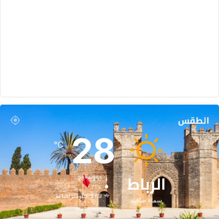
الطقس
28
℃
الرباط
28º - 25º
71%
3.69 كيلومتر/ساعة
سماء صافية