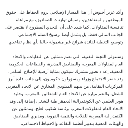
وأكد عزيز أخنوش أن هذا المسار الإصلاحي يروم الحفاظ على حقوق
الموظفين والمتقاعدين، وضمان توازنات الصناديق، مع مراعاة
تنافسية المقاولات. كما شدد على أن التحدي المطروح لا يقتصر على
الجانب المالي فقط، بل يشمل أيضا ترسيخ السلم الاجتماعي
وتوسيع التغطية لفائدة شرائح غير مشمولة حاليا بأي نظام تقاعدي.
وستتولى اللجنة التقنية، التي تضم ممثلين عن النقابات، والاتحاد
العام لمقاولات المغرب، والصناديق المدبرة، والقطاعات الحكومية
المعنية، إعداد تصور مشترك سيكون بمثابة أرضية للإصلاح الشامل.
وقد حضر الاجتماع وزراء ومسؤولون حكوميون، إلى جانب قادة أبرز
المركزيات النقابية، من بينهم الميلودي المخارق عن الاتحاد المغربي
للشغل، والنعم ميارة عن الاتحاد العام للشغالين بالمغرب، وخليد
هوير العلمي عن الكونفدرالية الديمقراطية للشغل، إضافة إلى وفد
الاتحاد العام لمقاولات المغرب برئاسة شكيب لعلج، وممثلين عن
الكنفدرالية المغربية للفلاحة والتنمية القروية، ومديري الصناديق
والهيئات المعنية بتدبير أنظمة التقاعد والاحتياط الاجتماعي.