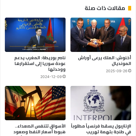
ك
ل
مقالات ذات صلة
ز
أ
ت
ح
س
م
وّ
د
ق
ف
ف
ر
ي
س
ا
ك
أخنوش: الملك يرعى أوراش
ناصر بوريطة: المغرب يدعم
ل
ا
المونديال
عودة سوريا إلى استقرارها
ع
ن
ووحدتها
2025-09-26
ر
ق
2024-12-09
ا
ا
ق
ئ
د
ا
ا
س
ت
ث
الإنتربول يسقط فرنسياً مطلوباً
الأسواق تتنفس الصعداء..
ن
في طنجة بتهمة تهريب
هبوط أسعار النفط وصعود