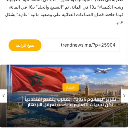
وشبه الكيمياء” بـ18 في المائة، ثم “النسيج والجلد” بـ16 في المائة،
فيما حافظ قطاع الصناعات الغذائية على وضعية مالية “عادية” بشكل
عام.
نسخ الرابط
اقتصاد
تقرير: 38% من المغاربة يخصصون أكثر من 40%
من دخلهم لسداد القروض