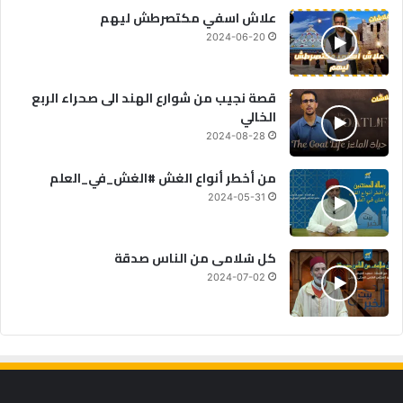
علاش اسفي مكتصرطش ليهم
2024-06-20
قصة نجيب من شوارع الهند الى صحراء الربع
الخالي
2024-08-28
من أخطر أنواع الغش #الغش_في_العلم
2024-05-31
كل سُلامى من الناس صدقة
2024-07-02