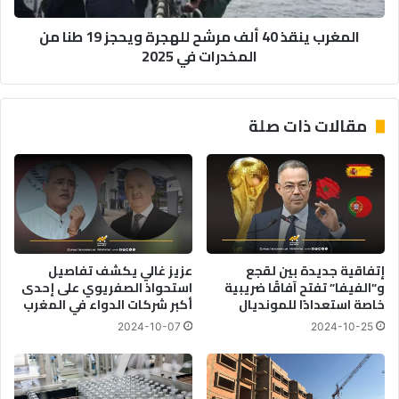
طنا
المغرب ينقذ 40 ألف مرشح للهجرة ويحجز 19 طنا من
من
المخدرات في 2025
المخدرات
في
2025
مقالات ذات صلة
إتفاقية جديدة بين لقجع
عزيز غالي يكشف تفاصيل
و”الفيفا” تفتح آفاقًا ضريبية
استحواذ الصفريوي على إحدى
خاصة استعدادًا للمونديال
أكبر شركات الدواء في المغرب
2024-10-07
2024-10-25