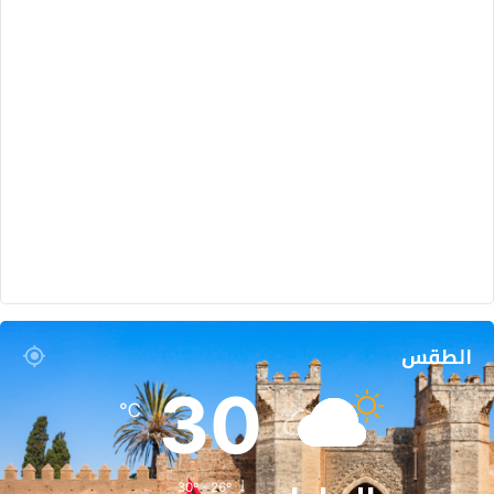
الطقس
30
℃
30º - 26º