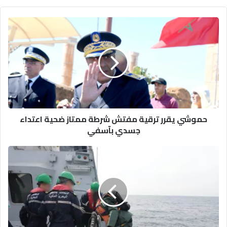
حموشي
يقرر
ترقية
مفتش
شرطة
ممتاز
ضحية
اعتداء
جسدي
حموشي يقرر ترقية مفتش شرطة ممتاز ضحية اعتداء
بآسفي
جسدي بآسفي
المغرب
ينقذ
40
ألف
مرشح
للهجرة
ويحجز
19