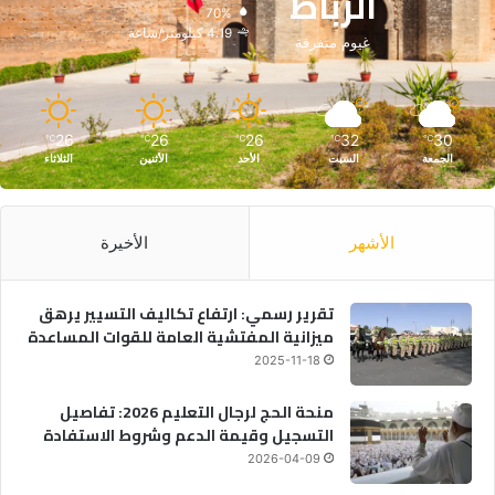
الرباط
70%
4.19 كيلومتر/ساعة
غيوم متفرقة
26
26
26
32
30
℃
℃
℃
℃
℃
الجمعة
السبت
الأحد
الأثنين
الثلاثاء
الأشهر
الأخيرة
تقرير رسمي: ارتفاع تكاليف التسيير يرهق
ميزانية المفتشية العامة للقوات المساعدة
2025-11-18
منحة الحج لرجال التعليم 2026: تفاصيل
التسجيل وقيمة الدعم وشروط الاستفادة
2026-04-09