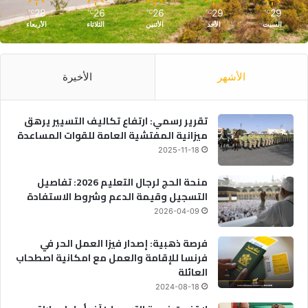
28
26
26
29
29
℃
℃
℃
℃
℃
السبت
الأحد
الأثنين
الثلاثاء
الأربعاء
الأشهر
الأخيرة
تقرير رسمي: ارتفاع تكاليف التسيير يرهق
ميزانية المفتشية العامة للقوات المساعدة
2025-11-18
منحة الحج لرجال التعليم 2026: تفاصيل
التسجيل وقيمة الدعم وشروط الاستفادة
2026-04-09
فرصة ذهبية: إصدار فيزا العمل الحر في
فرنسا للإقامة والعمل مع امكانية اصطحاب
العائلة
2024-08-18