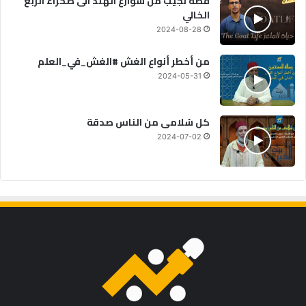
قصة نجيب من شوارع الهند الى صحراء الربع
الخالي
2024-08-28
من أخطر أنواع الغش #الغش_في_العلم
2024-05-31
كل سُلامى من الناس صدقة
2024-07-02