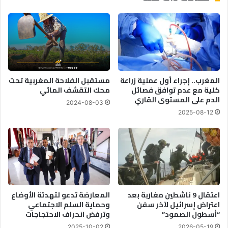
المغرب.. إجراء أول عملية زراعة
مستقبل الفلاحة المغربية تحت
كلية مع عدم توافق فصائل
محك التقشف المائي
الدم على المستوى القاري
2024-08-03
2025-08-12
اعتقال 9 ناشطين مغاربة بعد
المعارضة تدعو لتهدئة الأوضاع
اعتراض إسرائيل لآخر سفن
وحماية السلم الاجتماعي
“أسطول الصمود”
وترفض انحراف الاحتجاجات
2025-10-02
2026-05-19