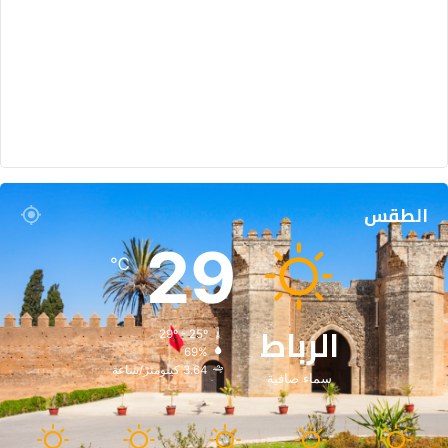
الطقس
29
℃
الرباط
29º - 25º
69%
3.64 كيلومتر/ساعة
سماء صافية