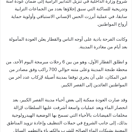
شروع وزارة الداخلية في تنزيل التدابير الرامية إلى ضمان عودة آمنة
وتدريجية للساكنة التي سبق إجلاؤها بعدد من الجماعات الترابية
سابقا، في عملية أبرزت الحس الإنساني الاستباقي وأولوية حماية
أرواح المواطنين.
وكانت الفرحة بادية على أوجه الناس والقطار يعلن العودة المأمولة
بعد أيام من مغادرة المدينة.
و انطلق القطار الأول، وهو من بين 6 رحلات مبرمجة اليوم الأحد، من
محطة طنجة المدينة وعلى متنه حوالي 700 راكب وفق مصادر من
عين المكان، على أن يجري توقفا بمدينة أصيلة لإركاب عدد آخر من
المواطنين العائدين إلى القصر الكبير.
وقد صارت العودة ممكنة إلى بعض أحياء مدينة القصر الكبير، بعد
انحصار الماء وبعد عمليات واسعة أشرفت عليها السلطات لإزالة
مخلفات الفيضانات بالأحياء التي تسمح بها الوضعية الهيدرولوجية
بذلك، إلى جانب الشروع في حملات التنظيف وإعادة تزويد المناطق
المعنية بشبكات الماء الصالح للشرب والكهرباء والتطهير السائل