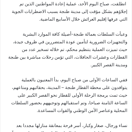
انطلقت، صباح اليوم الأحد، عملية إعادة المواطنين الذين تم
إجلاؤهم بشكل مؤقت إلى مدينة طنجة بسبب الاضطرابات الجوية
التي عرفها إقليم العرائش خلال الأسابيع الماضية.
وعبأت السلطات بعمالة طنجة-أصيلة كافة الموارد البشرية
والتجهيزات الضرورية لتأمين عودة المتضررين في ظروف جيدة،
حيث تميزت العملية بتنظيم محكم، تم خلاله تسخير عدد من
القطارات وعشرات الحافلات، التي تؤمن رحلات مباشرة بين طنجة
ومدينة القصر الكبير.
ففي الساعات الأولى من صباح اليوم، بدأ المعنيون بالعملية
يتوافدون على محطة القطار طنجة – المدينة، بحقائبهم ومتاعهم،
حيث تمت برمجة الرحلة الأولى للقطار نحو القصر الكبير على
الساعة الثامنة صباحا، وتم استقبالهم وتوجيههم بحضور السلطات
المحلية وعناصر الأمن الوطني والقوات المساعدة.
نساء ورجال، صغار وكبار، أسر فرحة بمعانقة منازلها مجددا بعد