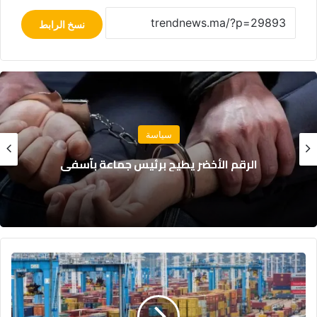
نسخ الرابط
مجتمع
نجاة 18 بحارًا بعد غرق مركب صيد للسردين قبالة
سواحل الداخلة
الصين
تلغي
الرسوم
الجمركية