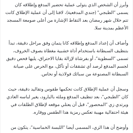
وأبرز أن الشخص الذي يتولى عملية تحضير المدفع وإطلاقه كان
يسمى “الطبجي” (جندي المدفعية)، لافتا إلى أن عملية الإطلاق كانت
تتم خلال شهر رمضان بعد التقاط الإشارة من أعلى صومعة المسجد
الأعظم بمدينة سلا.
وأضاف أن إعداد المدفع وإطلاقه كانا يتمان وفق مراحل دقيقة، تبدأ
بتنظيف السبطانة باستخدام أداة خشبية مغطاة بصوف الخروف،
تسمى “السطوبة”، أو بفرشاة لإزالة بقايا الاحتراق، يليها فحص دقيق
لجسم المدفع لرصد أي تشققات أو تآكل، مع الحرص على صيانة
السبطانة المصنوعة من سبائك فولاذية أو نحاس.
وسجل أن عملية الإطلاق كانت تحكمها طقوس وتقاليد دقيقة، حيث
كان “الطبجي”، بعد تنظيف المدفع وملئه بالبارود، يغير لباسه العادي
ويرتدي زي “المحصور”، قبل أن يعتلي موقعه لإطلاق الطلقات في
هيئة احتفالية مهيبة تعكس رمزية هذا الطقس ووقاره.
وأوضح أن هذا الزي، المسمى أيضا “اللبسة الخماسية”، يتكون من