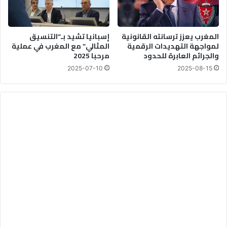
د
ا
ل
ل
المغرب يعزز ترسانته القانونية
إسبانيا تشيد بـ”التنسيق
م
لمواجهة التهديدات الرقمية
المثالي” مع المغرب في عملية
غ
والجرائم العابرة للحدود
مرحبا 2025
ر
ب
2025-07-10
2025-08-15