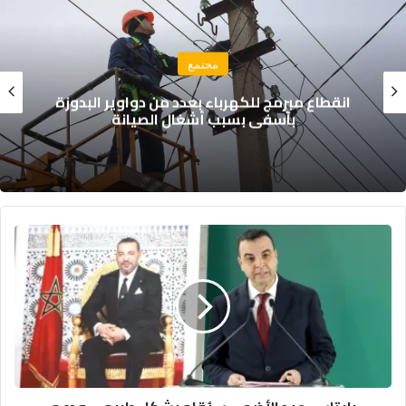
مجتمع
انقطاع مبرمج للكهرباء بعدد من دواوير البدوزة
بآسفي بسبب أشغال الصيانة
ب
ا
ي
ت
ا
س
:
ع
ي
د