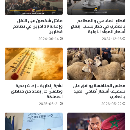
د
ي
ع
ر
م
ف
قطاع المقاهي والمطاعم
مقتل شخصين على الأقل
ا
ض
بالمغرب في خطر بسبب ارتفاع
وإصابة 29 آخرين في تصادم
ل
إ
أسعار المواد الأولية
قطارين
م
ع
2024-09-14
2024-12-16
ح
ا
ر
د
و
ة
ق
ك
ا
أ
ت
س
ي
أ
ع
م
مجلس المنافسة يوافق على
نشرة إنذارية .. زخات رعدية
و
م
تسقيف أسعار أضاحي العيد
وطقس حار بعدد من مناطق
د
بالمغرب
المملكة
إ
م
ف
2025-06-21
2026-05-22
ن
ر
ج
ي
د
ق
ي
ي