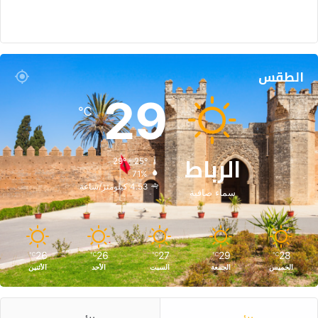
الطقس
29
℃
الرباط
29º - 25º
71%
4.53 كيلومتر/ساعة
سماء صافية
26
26
27
29
28
℃
℃
℃
℃
℃
الخميس
الجمعة
السبت
الأحد
الأثنين