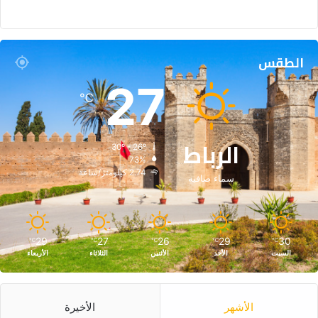
الطقس
27
℃
الرباط
30º - 26º
73%
2.74 كيلومتر/ساعة
سماء صافية
29
27
26
29
30
℃
℃
℃
℃
℃
السبت
الأحد
الأثنين
الثلاثاء
الأربعاء
الأشهر
الأخيرة