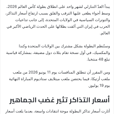
يبدأ العدّ التنازلي لشهر واحد على انطلاق بطولة
كأس العالم 2026
،
وسط أجواء يطغى عليها الترقب والقلق بسبب ارتفاع أسعار التذاكر،
والتوترات السياسية في
الولايات المتحدة
، إلى جانب تداعيات
الحرب في إيران التي ألقت بظلالها على الحدث الرياضي الأكبر في
العالم.
وستُنظم البطولة بشكل مشترك بين
الولايات المتحدة
و
كندا
و
المكسيك
، في أول نسخة تقام بثلاث دول مضيفة، بمشاركة قياسية
تبلغ 48 منتخبا.
ومن المقرر أن تنطلق المنافسات يوم 11 يونيو 2026 من ملعب
ملعب أزتيكا
، فيما يحتضن ملعب
ميتلايف ستاديوم
المباراة النهائية
يوم 19 يوليوز.
أسعار التذاكر تثير غضب الجماهير
أثارت أسعار تذاكر البطولة موجة انتقادات واسعة، بعدما بلغت أسعار