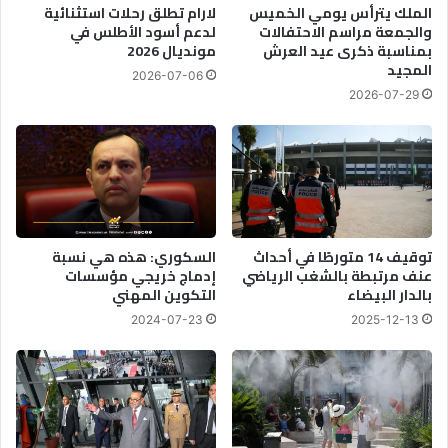
الملك يترأس يومي الخميس
لارام تطلق رحلات استثنائية
ي
ف
والجمعة مراسم الاحتفالات
لدعم أسود الأطلس في
ر
ي
بمناسبة ذكرى عيد العرش
مونديال 2026
ة
ف
المجيد
2026-07-06
ر
2026-07-29
ن
س
ا
توقيف 14 متورطًا في أحداث
السكوري: هذه هي نسبة
عنف مرتبطة بالشغب الرياضي
إدماج خريجي مؤسسات
بالدار البيضاء
التكوين المهني
2024-07-23
2025-12-13