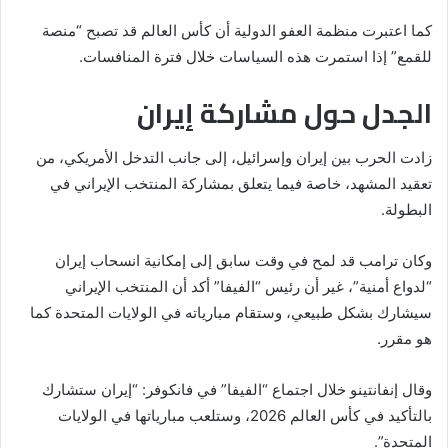
كما اعتبرت
منظمة العفو الدولية
أن كأس العالم قد تصبح “منصة
للقمع” إذا استمرت هذه السياسات خلال فترة المنافسات.
الجدل حول مشاركة إيران
زادت الحرب بين
إيران
و
إسرائيل
، إلى جانب التدخل الأمريكي، من
تعقيد المشهد، خاصة فيما يتعلق بمشاركة المنتخب الإيراني في
البطولة.
وكان ترامب قد لمح في وقت سابق إلى إمكانية انسحاب إيران
“لدواع أمنية”، غير أن رئيس “الفيفا” أكد أن المنتخب الإيراني
سيشارك بشكل طبيعي، وستقام مبارياته في الولايات المتحدة كما
هو مقرر.
وقال إنفانتينو خلال اجتماع “الفيفا” في
فانكوفر
: “إيران ستشارك
بالتأكيد في كأس العالم 2026، وستلعب مبارياتها في الولايات
المتحدة”.