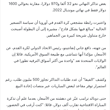
بعض تذاكر النهائي نحو 32 ألفا و970 دولارا، مقارنة بحوالي 1600
دولار فقط في نهائي مونديال 2022.
واعتبرت رابطة مشجعي كرة القدم في أوروبا أن سياسة التسعير
الحالية “مبالغ فيها بشكل فادح”، مشيرة إلى أن البطولة أصبحت
خارج متناول شريحة كبيرة من الجماهير.
من جهته، دافع
جاني إنفانتينو
، رئيس
الاتحاد الدولي لكرة القدم
، عن
الأسعار، مؤكدا أنها تتماشى مع طبيعة السوق الأمريكية، قائلا إن
الولايات المتحدة تعد “واحدة من أكثر أسواق الترفيه تطورا في
العالم”.
وكشف “الفيفا” أن عدد طلبات التذاكر تجاوز 500 مليون طلب، رغم
استمرار توفر مقاعد لبعض المباريات عبر منصات إعادة البيع.
حتى
دونالد ترامب
عبّر عن دهشته من الأسعار، بعدما علم أن تذكرة
المباراة الافتتاحية تقارب ألف دولار، قائلا: “كنت أرغب في الحضور،