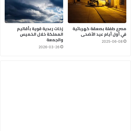
ب
أ
ي
م
ة
ن
ا
ا
مصرع طفلة بصعقة كهربائية
زخات رعدية قوية بأقاليم
ل
ل
في أول أيام عيد الأضحى
المملكة خلال الخميس
م
خ
والجمعة
ق
ا
2025-06-08
ب
ص
2026-03-26
ل
ب
ة
ا
ل
م
غ
ر
ب