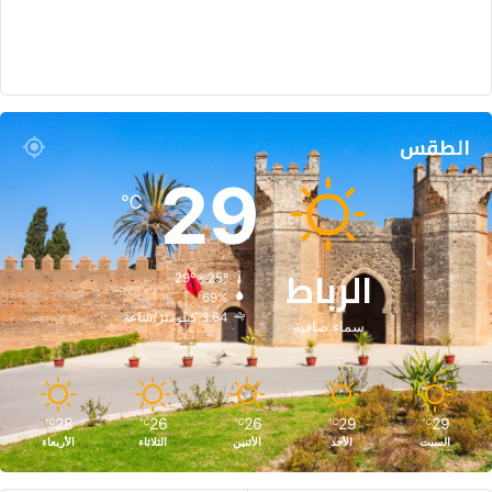
الطقس
29
℃
الرباط
29º - 25º
69%
3.64 كيلومتر/ساعة
سماء صافية
28
26
26
29
29
℃
℃
℃
℃
℃
السبت
الأحد
الأثنين
الثلاثاء
الأربعاء