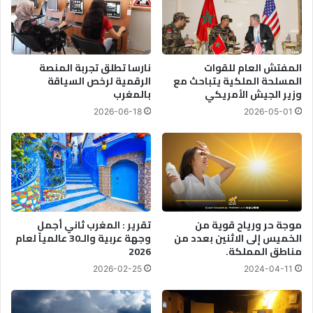
م
ج
ل
م
ت
ا
م
ع
المفتش العام للقوات
نارسا تطلق تجربة المنصة
و
ع
المسلحة الملكية يتباحث مع
الرقمية لرخص السياقة
ي
ل
وزير الجيش الأمريكي
بالمغرب
ل
ى
2026-06-18
2026-05-01
ا
ق
ل
ا
ح
ن
م
و
ل
ن
ا
ي
ت
ه
ا
م
موجة حر ورياح قوية من
تقرير : المغرب ثاني أجمل
ل
ح
الخميس إلى الاثنين بعدد من
وجهة عربية والـ30 عالمياً لعام
ا
مناطق المملكة.
2026
ر
ن
ا
2026-02-25
2024-04-11
ت
س
خ
ا
ا
ل