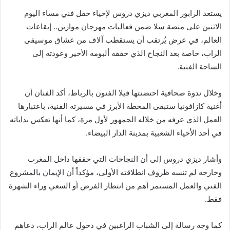
يستعد الرابور المغربي
ديزي دروس
لإحياء حفل فني مساء اليوم
الاثنين على منصة سلا ضمن فعاليات
مهرجان موازين.. إيقاعات
العالم
، في عرض يُرتقب أن يستقطب آلاف من عشاق موسيقى
الراب، خاصة بعد النجاح الذي حققه ألبومه الأخير وعودته إلى
الساحة الفنية.
وخلال ندوة صحافية احتضنتها فيلا الفنون بالرباط، أكد الفنان أن
أغنية
كازافونيا
ستبقى المحطة الأبرز في مسيرته الفنية، باعتبارها
العمل الذي عرفه من خلاله الجمهور لأول مرة، كما أنها تعكس بداياته
في أحد الأحياء الشعبية بمدينة
الدار البيضاء
.
وأشار ديزي دروس إلى أن النجاحات التي حققها داخل المغرب
وخارجه لم تنسه ظروف انطلاقته الأولى، مؤكداً أن الإيمان بالمشروع
الفني والعمل المستمر أهم من انتظار الفرص أو السعي وراء الشهرة
فقط.
كما وجه رسالة إلى الشباب الراغبين في دخول عالم الراب، دعاهم