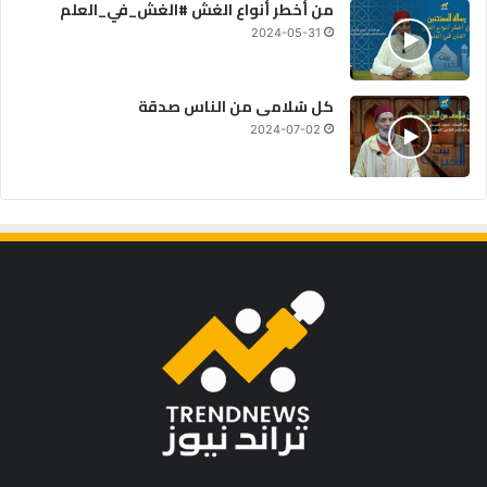
من أخطر أنواع الغش #الغش_في_العلم
2024-05-31
كل سُلامى من الناس صدقة
2024-07-02