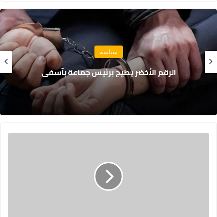
سياسة
الرقم الأخضر يطيح برئيس جماعة بآسفي
ا
ل
ح
ك
و
م
ة
ا