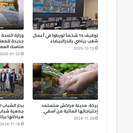
توقيف 14 شخصاً تورطوا في أعمال
وزارة الصحة
شغب رياضي بالدرالبيضاء
جديدة للمعتم
مناسك العمر
2025-12-13
2025-01-25
بركة: مدينة مراكش ستستمد
بدار الشباب 
إحتياجاتها المائية من آسفي
جمعية شباب 
هياكلها برئا
2024-11-29
2024-11-18