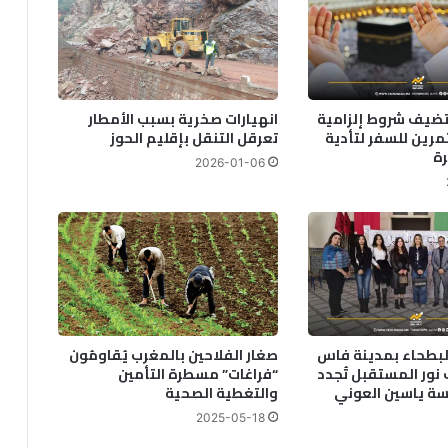
 تضيف شروط إلزامية
انهيارات صخرية بسبب الأمطار
رين للسفر لتأدية
تعرقل التنقل بإقليم الحوز
ة
2026-01-06
البطحاء بمدينة فاس
صغار الفلاحين بالمغرب يُقاومُون
نور المستقبل تُجدد
“فراغات” مسطرة التأمين
سة ياسين العوني
والتغطية الصحية
2025-05-18