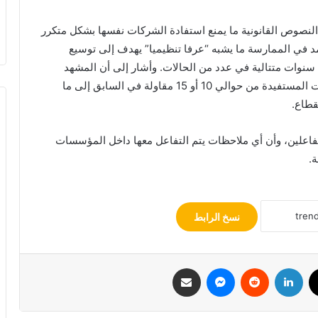
لنصوص القانونية ما يمنع استفادة الشركات نفسها بشكل متكرر
د في الممارسة ما يشبه “عرفا تنظيميا” يهدف إلى توسيع
سنوات متتالية في عدد من الحالات. وأشار إلى أن المشهد
السينمائي عرف تطورا ملحوظا من حيث عدد المقاولات المستفيدة من حوالي 10 أو 15 مقاولة في السابق إلى ما
الفاعلين، وأن أي ملاحظات يتم التفاعل معها داخل المؤسسات
ة.
نسخ الرابط
ك
‫X
لينكدإن
ماسنجر
مشاركة عبر البريد