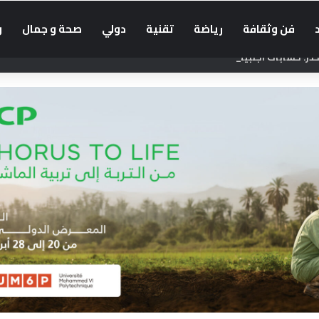
فن وثقافة
رياضة
تقنية
دولي
صحة و جمال
و
: حسابات أجنبية تضلل الراغبين في العبور إلى سبتة