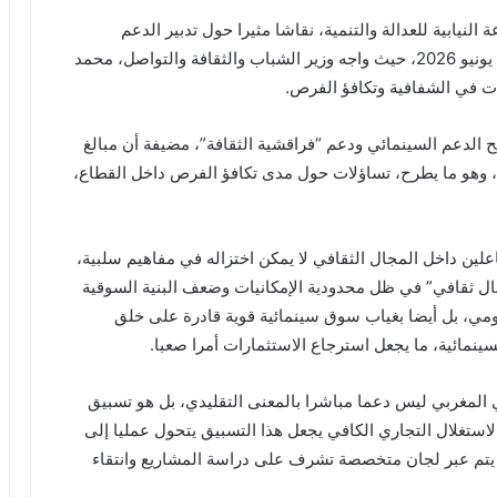
 النيابية للعدالة والتنمية، نقاشا مثيرا حول تدبير الدعم
العمومي المخصص للإنتاج السينمائي، أمس الاثنين 22 يونيو 2026، حيث واجه وزير الشباب والثقافة والتواصل، محمد
ات في الشفافية وتكافؤ الفرص.
 الدعم السينمائي ودعم “فراقشية الثقافة”، مضيفة أن مبالغ
، وهو ما يطرح، تساؤلات حول مدى تكافؤ الفرص داخل القطاع،
لين داخل المجال الثقافي لا يمكن اختزاله في مفاهيم سلبية،
ال ثقافي” في ظل محدودية الإمكانيات وضعف البنية السوقية
مومي، بل أيضا بغياب سوق سينمائية قوية قادرة على خلق
ائية، ما يجعل استرجاع الاستثمارات أمرا صعبا.
المغربي ليس دعما مباشرا بالمعنى التقليدي، بل هو تسبيق
لاستغلال التجاري الكافي يجعل هذا التسبيق يتحول عمليا إلى
 يتم عبر لجان متخصصة تشرف على دراسة المشاريع وانتقاء