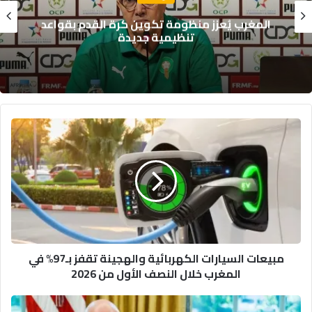
أسعار الغذاء العالمية تسجل أعلى مستوى منذ
أكثر من ثلاث سنوات
م
ب
ي
ع
ا
ت
ا
ل
س
مبيعات السيارات الكهربائية والهجينة تقفز بـ97% في
ي
المغرب خلال النصف الأول من 2026
ا
ر
ا
إ