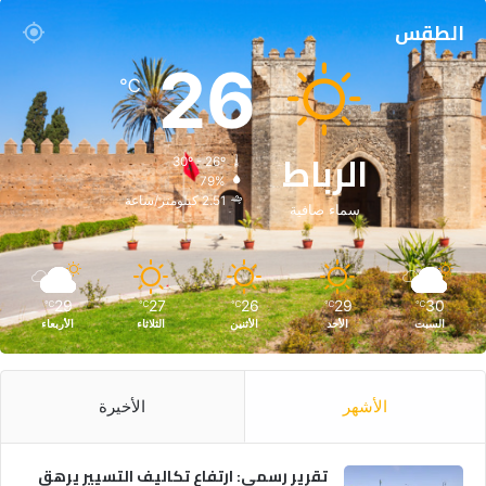
الطقس
26
℃
الرباط
30º - 26º
79%
2.51 كيلومتر/ساعة
سماء صافية
29
27
26
29
30
℃
℃
℃
℃
℃
السبت
الأحد
الأثنين
الثلاثاء
الأربعاء
الأشهر
الأخيرة
تقرير رسمي: ارتفاع تكاليف التسيير يرهق