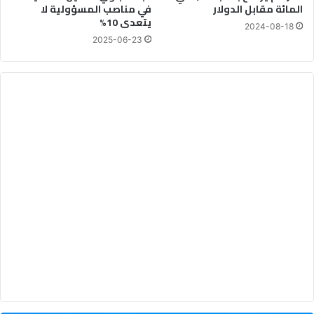
المائة مقابل الدولار
في مناصب المسؤولية لا
ص
ر
يتعدى 10%
ف
ا
2024-08-18
ا
م
2025-06-23
ل
ب
أ
و
ل
م
ن
2
0
2
6