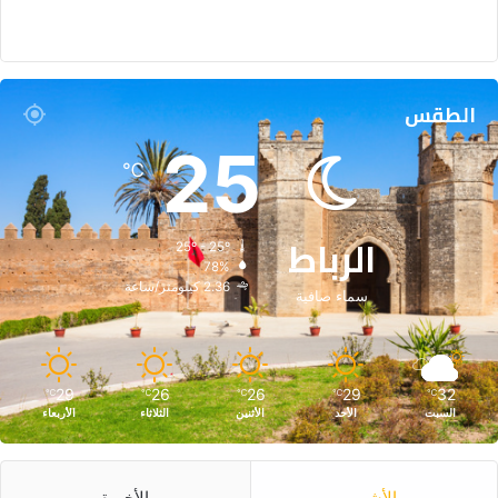
الطقس
25
℃
الرباط
25º - 25º
78%
2.36 كيلومتر/ساعة
سماء صافية
29
26
26
29
32
℃
℃
℃
℃
℃
السبت
الأحد
الأثنين
الثلاثاء
الأربعاء
الأشهر
الأخيرة