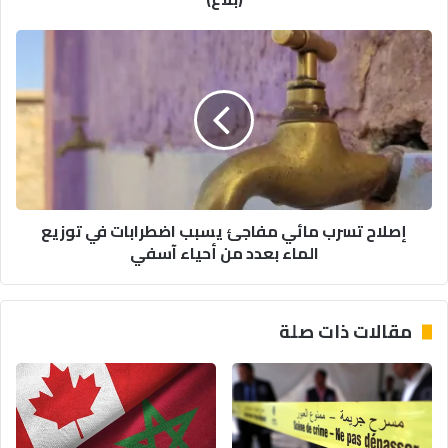
ضمن
مسرح
إصلاح
التدخلات
تسرب
الأمنية
مائي
(بلاغ)
مفاجئ
يسبب
اضطرابات
في
توزيع
الماء
إصلاح تسرب مائي مفاجئ يسبب اضطرابات في توزيع
بعدد
الماء بعدد من أحياء آسفي
من
أحياء
آسفي
مقالات ذات صلة