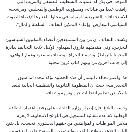
الموحد، في بلاغ له عمليات التشطيب التعسفي والمريب التي
رافقت عددا من قياداته، ومسؤوليه الوطنيين والمحليين، ومرشحيه
للاستحقاقات التشريعية المقبلة، في محاولة اعتبرها لإقصاء الصوت
السياسي المعارض، وإعادة التمكين لتحالف “السلطة والمال”.
وكشف التحالف أن من بين المستهدفين أعضاء بالمكتبين السياسيين
للحزبين، وفي مقدمتهم فاروق المهداوي (وكيل لائحة التحالف بدائرة
المحيط بالرباط)، وشيماء الحراق، وصفاء بنمسعود وعمار الوافي،
إلى جانب آخرين من بينهم كتاب فروع محلية.
هذا واعتبر تحالف اليسار أن هذه الخطوة تؤكد مجددا ما سبق
التحذير منه، حيث أن المنظومة القانونية والتنظيمية الحالية تبتعد
بالبلاد عن تنظيم انتخابات حرة ونزيهة وشفافة.
وحسب البلاغ، فإن إصرار وزارة الداخلية على رفض اعتماد البطاقة
الوطنية كقاعدة تلقائية للتسجيل في اللوائح الانتخابية، لا يحرم
ملايين المواطنات والمواطنين من حقهم الدستوري فحسب، بل يفتح
الباب للتلاعب بلوائح الناخبين والتشطيب الممنهج على المنافسين