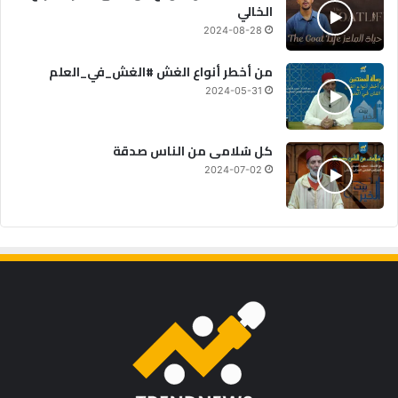
الخالي
2024-08-28
من أخطر أنواع الغش #الغش_في_العلم
2024-05-31
كل سُلامى من الناس صدقة
2024-07-02