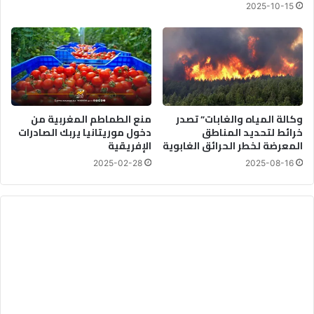
2025-10-15
ت
وكالة المياه والغابات” تصدر
منع الطماطم المغربية من
خرائط لتحديد المناطق
دخول موريتانيا يربك الصادرات
المعرضة لخطر الحرائق الغابوية
الإفريقية
2025-02-28
2025-08-16