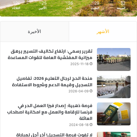
26
25
26
29
32
℃
℃
℃
℃
℃
الجمعة
السبت
الأحد
الأثنين
الثلاثاء
الأشهر
الأخيرة
تقرير رسمي: ارتفاع تكاليف التسيير يرهق
ميزانية المفتشية العامة للقوات المساعدة
2025-11-18
منحة الحج لرجال التعليم 2026: تفاصيل
التسجيل وقيمة الدعم وشروط الاستفادة
2026-04-09
فرصة ذهبية: إصدار فيزا العمل الحر في
فرنسا للإقامة والعمل مع امكانية اصطحاب
العائلة
2024-08-18
لا تفوت فرصة التسجيل! آخر أجل لمباراة