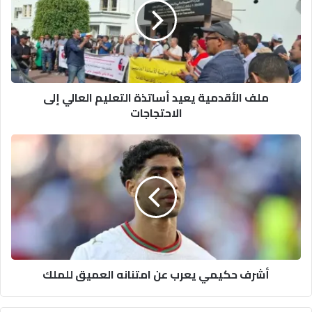
ا
ل
أ
ق
د
م
ملف الأقدمية يعيد أساتذة التعليم العالي إلى
ي
الاحتجاجات
ة
ي
ع
أ
ي
ش
د
ر
أ
ف
س
ح
ا
ك
ت
ي
ذ
م
ة
ي
أشرف حكيمي يعرب عن امتنانه العميق للملك
ا
ي
ل
ع
ت
ر