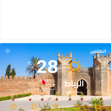
الطقس
28
℃
الرباط
32º - 26º
63%
2.38 كيلومتر/ساعة
سماء صافية