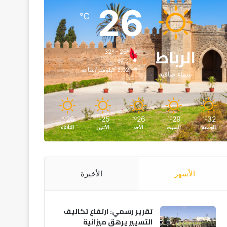
26
℃
الرباط
32º - 26º
67%
2.02 كيلومتر/ساعة
سماء صافية
26
25
26
29
32
℃
℃
℃
℃
℃
الجمعة
السبت
الأحد
الأثنين
الثلاثاء
الأشهر
الأخيرة
تقرير رسمي: ارتفاع تكاليف
التسيير يرهق ميزانية