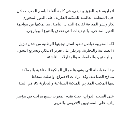
لتجارية، عبد العزيز ببقيقي، في كلمة ألقاها باسم المغرب خلال
في المنظمة العالمية للملكية الفكرية، على الدور المحوري
ار ونشر المعرفة لفائدة البلدان النامية، بما يمكنها من مواجهة
التغير المناخي، والتهديدات التي تحدق بالتنوع البيولوجي.
ة المغربية تواصل تنفيذ استراتيجيتها الوطنية من خلال تنزيل
ناعية والتجارية، وترتكز على تعزيز الابتكار، وتسريع التحول
والباحثين، والجامعات، والمقاولات الناشئة.
 المحققة سنة 2025 تعكس الدينامية المتواصلة التي يشهدها مجال الملكية الصناعية بالمملكة،
ماذج الصناعية، وكذا براءات الاختراع، واصلت منحاها
تب المغربي للملكية الصناعية والتجارية 95 في المئة.
على الصعيد الدولي، حيث تقدم المغرب بتسع مراتب في مؤشر