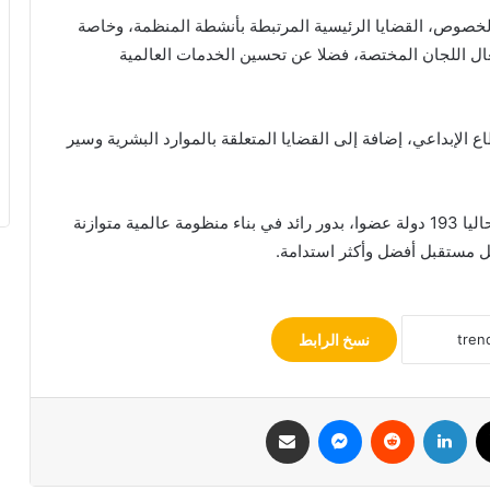
لخصوص، القضايا الرئيسية المرتبطة بأنشطة المنظمة، وخاصة
شغال اللجان المختصة، فضلا عن تحسين الخدمات العالمية
لإبداعي، إضافة إلى القضايا المتعلقة بالموارد البشرية وسير
وتضطلع المنظمة العالمية للملكية الفكرية، التي تضم حاليا 193 دولة عضوا، بدور رائد في بناء منظومة عالمية متوازنة
 أجل مستقبل أفضل وأكثر استدامة.
نسخ الرابط
ك
‫X
لينكدإن
ماسنجر
مشاركة عبر البريد