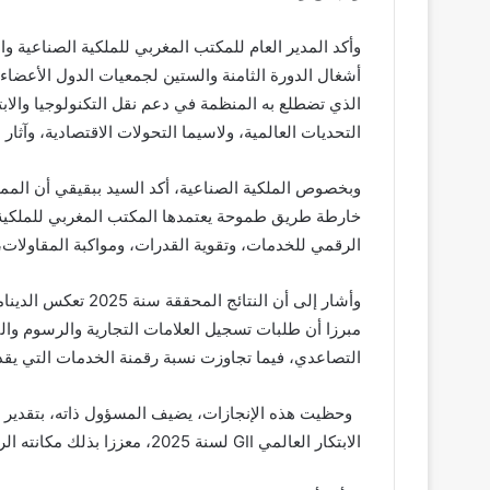
وأكد المدير العام للمكتب المغربي للملكية الصناعية وا
أشغال الدورة الثامنة والستين لجمعيات الدول الأعضاء 
الذي تضطلع به المنظمة في دعم نقل التكنولوجيا والابتك
التحديات العالمية، ولاسيما التحولات الاقتصادية، وآثار 
وبخصوص الملكية الصناعية، أكد السيد ببقيقي أن المملك
خارطة طريق طموحة يعتمدها المكتب المغربي للملكية الص
الرقمي للخدمات، وتقوية القدرات، ومواكبة المقاولات، 
وأشار إلى أن النتائج
مبرزا أن طلبات تسجيل العلامات التجارية والرسوم والن
التصاعدي، فيما تجاوزت نسبة رقمنة الخدمات التي يقدمها المك
وحظيت هذه الإنجازات، يضيف المسؤول ذاته، بتقدير 
الابتكار العالمي GII لسنة 2025، معززا بذلك مكانته الريادية على المستويين الإفريقي والعربي.