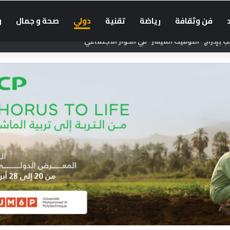
فن وثقافة
رياضة
تقنية
دولي
صحة و جمال
و
بإدراج “التوقيت الميسر” في الحوار الاجتماعي