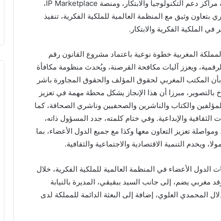
وأكد أن المملكة تواصل تكثيف جهودها من خلال شبكة مراكز دعم التكنولوجيا والابتكار، ومنصة IP Marketplace،
ري بتعاون وثيق مع المنظمة العالمية للملكية الفكرية، تنفيذ
في الملكية الفكرية والابتكار.
لكة المغربية خطوة نوعية باعتماد مشروع القانون رقم
ي يواكب التحولات الرقمية، ويعزز آليات مكافحة القرصنة، ويُحدث منظومة مكافأة
 بأن المكتب المغربي لحقوق المؤلف والحقوق المجاورة باشر
 بالتصوير، مبرزا أن هذا الإنجاز يشكل محطة مهمة في تعزيز
مؤلفين والكتاب والناشرين والصحفيين وناشري الصحافة، كما
الثقافية والإبداعية. وفي ختام كلمته، جدد المسؤول ذاته،
مواصلة تعزيز التعاون معها وكذا مع جميع الدول الأعضاء، بما
، ويخدم التنمية الاقتصادية والاجتماعية والثقافية.
ت الدول الأعضاء في المنظمة العالمية للملكية الفكرية، خلال
، بمشاركة وفد مغربي يضم، إلى جانب السيد ببقيقي، المديرة بالنيابة
ل المحمدي العلوي، إضافة إلى البعثة الدائمة للمملكة لدى