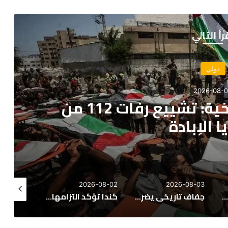
رأ التالي
دولي
2026-08-
ية تطلب دعماً إضافياً
يبولا في الكونغو
26-08-02
2026-08-02
2026-08-02
جفاف تاريخي يضرب إنجلترا وويلز.. الأسوأ منذ 1836
كندا تؤكد التزامها بتعزيز العلاقات المغربية الكندية وتوسيع مجالات التعاون
فرنسا تشدد الرقابة على الاستثمارات الأجنبية