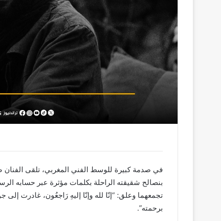
في صدمة كبيرة للوسط الفني المغربي، تلقى الفنان صل
بنصالح شقيقته الراحلة بكلمات مؤثرة عبر حسابه الر
تجمعهما وعلق: “إنّا لله وإنّا إليهِ رَاجعُون، غادرت إلى ج
برحمته”.