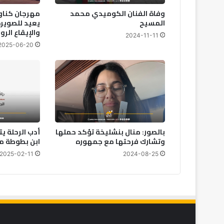
وفاة الفنان الكوميدي محمد
مهرجان كناو
المسيح
يعيد للصويرة
والإيقاع الر
2024-11-11
2025-06-20
بالصور: منال بنشليخة تؤكد حملها
وتشارك فرحتها مع جمهوره
ابن بطوطة من
2025-02-11
2024-08-25