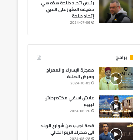
رئيس اتحاد طنجة هذه هي
حقيقة العثور على لاعبي
إتحاد طنجة
فن وثقافة
2024-07-06
2026-06-26
الص
وموسيقى العالم وسط حضور 
برامج
معجزة الإسراء والمعراج
وفرض الصلاة
2024-10-03
2026-06-15
2026-06-18
2
نسيم حداد يكشف: “العيطة” مشروع فني مغربي للعالمية من قلب موازين
استئنافية فاس تسدل الستار على ملف الرابور “بوز فلو”
انطلاق الدورة الـ 25 لجائزة الحسن الثاني لفنون الفروسية التقليدية “التبوريدة” بالرباط
علاش اسفي مكتصرطش
ليهم
2024-06-20
قصة نجيب من شوارع الهند
الى صحراء الربع الخالي
2024-08-28