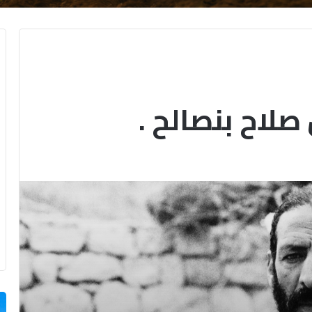
صلاح بنصالح .