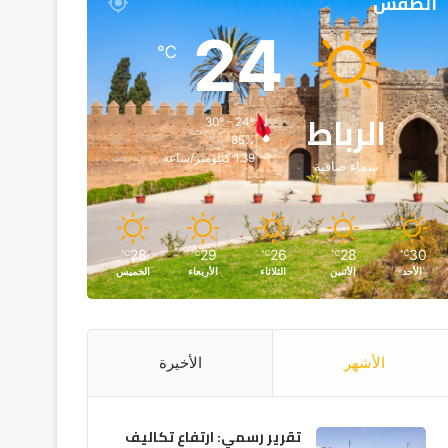
الطقس
24
℃
الرباط
30º - 24º
85%
1.39 كيلومتر/ساعة
سماء صافية
28
29
26
28
30
℃
℃
℃
℃
℃
الأحد
الأثنين
الثلاثاء
الأربعاء
الخميس
الأشهر
الأخيرة
تقرير رسمي: ارتفاع تكاليف