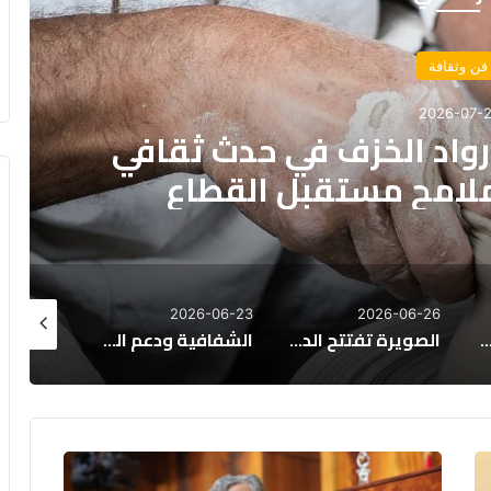
فن وثقافة
2026-07-1
 نادر عمره أكثر من ألف
رأ” بالمسجد الحرام
026-06-21
2026-06-22
2026-06-23
الصويرة تفتتح الدورة الـ27 لمهرجان كناوة وموسيقى العالم وسط حضور جماهيري كبير
الشفافية ودعم السينما موضوع نقاش داخل البرلمان، وبنسعيد يواجه اتهامات بالتحيز
ديزي دروس: المواقف الفنية أكثر أهمية من أرقام الاستماع والشهرة الرقمية
أخنوش:
الحكومة