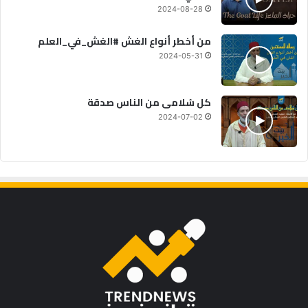
2024-08-28
من أخطر أنواع الغش #الغش_في_العلم
2024-05-31
كل سُلامى من الناس صدقة
2024-07-02