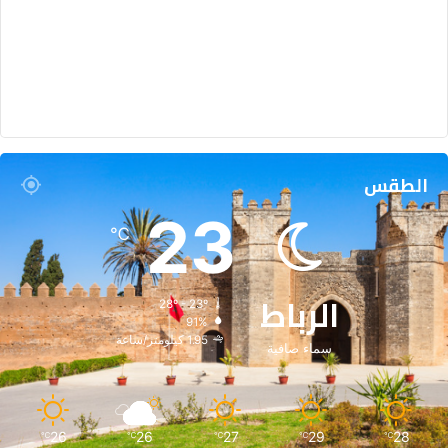
الطقس
23
℃
الرباط
28º - 23º
91%
1.95 كيلومتر/ساعة
سماء صافية
26
26
27
29
28
℃
℃
℃
℃
℃