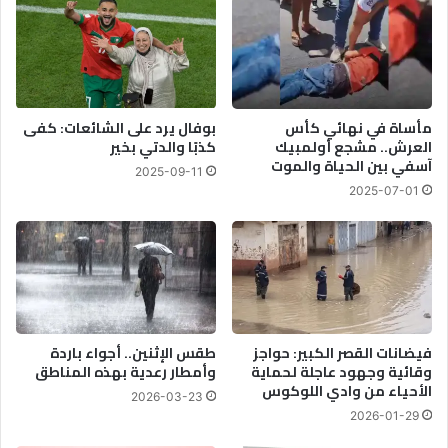
مأساة في نهائي كأس
بوفال يرد على الشائعات: كفى
العرش.. مشجع أولمبيك
كذبًا والدتي بخير
آسفي بين الحياة والموت
2025-09-11
2025-07-01
فيضانات القصر الكبير: حواجز
طقس الإثنين.. أجواء باردة
وقائية وجهود عاجلة لحماية
وأمطار رعدية بهذه المناطق
الأحياء من وادي اللوكوس
2026-03-23
2026-01-29