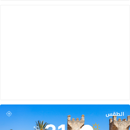
الطقس
℃