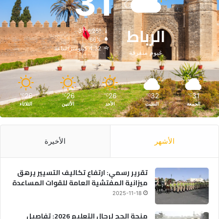
31
الرباط
31º - 26º
66%
4.32 كيلومتر/ساعة
غيوم متفرقة
26
26
26
32
31
℃
℃
℃
℃
℃
الجمعة
السبت
الأحد
الأثنين
الثلاثاء
الأشهر
الأخيرة
تقرير رسمي: ارتفاع تكاليف التسيير يرهق
ميزانية المفتشية العامة للقوات المساعدة
2025-11-18
منحة الحج لرجال التعليم 2026: تفاصيل