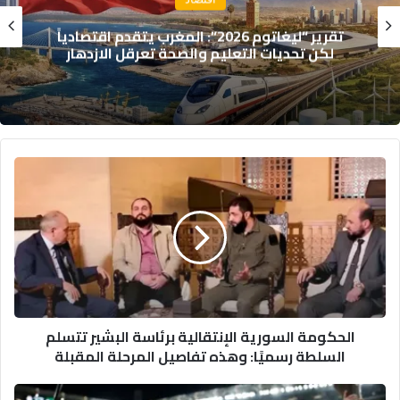
تقرير “ليغاتوم 2026”: المغرب يتقدم اقتصادياً
لكن تحديات التعليم والصحة تعرقل الازدهار
الحكومة
السورية
الإنتقالية
برئاسة
البشير
تتسلم
السلطة
رسميًا:
وهذه
الحكومة السورية الإنتقالية برئاسة البشير تتسلم
تفاصيل
السلطة رسميًا: وهذه تفاصيل المرحلة المقبلة
المرحلة
المقبلة
تألق