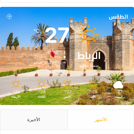
الطقس
27
℃
الرباط
27º - 25º
70%
2.72 كيلومتر/ساعة
سماء صافية
28
26
27
29
27
℃
℃
℃
℃
℃
السبت
الأحد
الأثنين
الثلاثاء
الأربعاء
الأشهر
الأخيرة