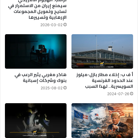
سيمنع إيران من الاستمرار في
تسليح وتمويل المجموعات
الإرهابية وتسييرها
2026-03-02
أ ف ب: إخلاء مطار بازل-ميلوز
هاكر مغربي يثير الرعب في
عند الحدود الفرنسية
بنوك وشركات إسبانية
السويسرية.. لهذا السبب
2025-08-02
2024-07-26