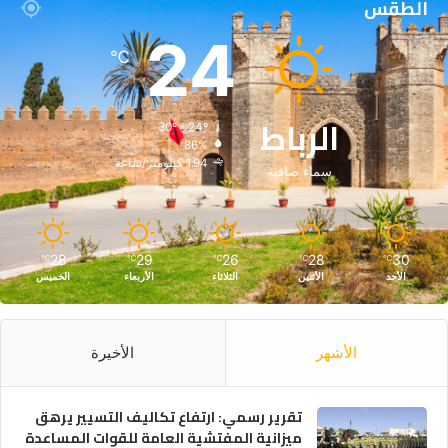
الطقس
24
℃
الرباط
30º - 24º
86%
1.94 كيلومتر/ساعة
سماء صافية
28
29
26
28
30
℃
℃
℃
℃
℃
الأحد
الأثنين
الثلاثاء
الأربعاء
الخميس
الأشهر
الأخيرة
تقرير رسمي: ارتفاع تكاليف التسيير يرهق
ميزانية المفتشية العامة للقوات المساعدة