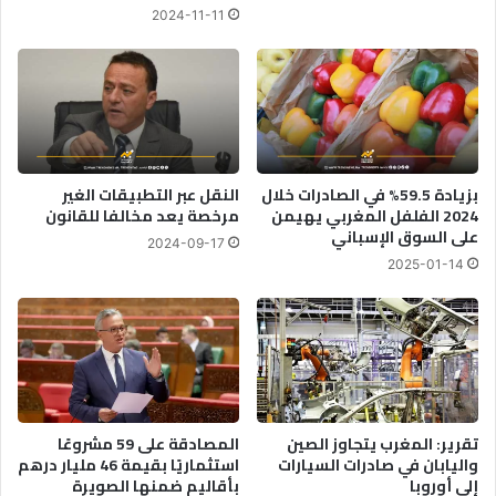
ل
2024-11-11
ل
ت
ا
ع
ل
ز
ن
ي
س
ز
ا
ا
ء
ل
و
ت
بزيادة 59.5% في الصادرات خلال
النقل عبر التطبيقات الغير
ح
و
2024 الفلفل المغربي يهيمن
مرخصة يعد مخالفا للقانون
ق
على السوق الإسباني
ث
2024-09-17
و
ي
2025-01-14
ق
ق
ا
ف
ل
ي
إ
ا
ن
ل
س
م
ا
غ
تقرير: المغرب يتجاوز الصين
المصادقة على 59 مشروعًا
ن
ر
واليابان في صادرات السيارات
استثماريًا بقيمة 46 مليار درهم
ب
إلى أوروبا
بأقاليم ضمنها الصويرة