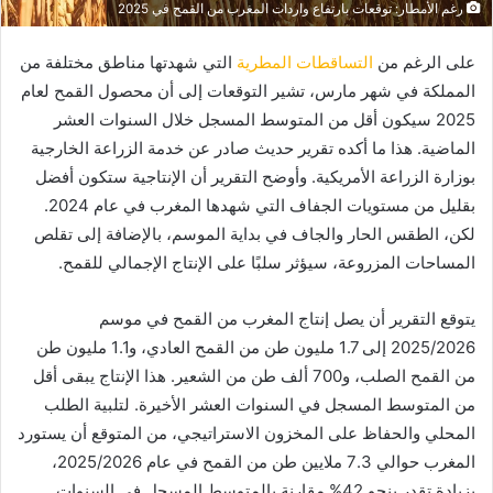
رغم الأمطار: توقعات بارتفاع واردات المغرب من القمح في 2025
على الرغم من
التساقطات المطرية
التي شهدتها مناطق مختلفة من
المملكة في شهر مارس، تشير التوقعات إلى أن محصول القمح لعام
2025 سيكون أقل من المتوسط المسجل خلال السنوات العشر
الماضية. هذا ما أكده تقرير حديث صادر عن خدمة الزراعة الخارجية
بوزارة الزراعة الأمريكية. وأوضح التقرير أن الإنتاجية ستكون أفضل
بقليل من مستويات الجفاف التي شهدها المغرب في عام 2024.
لكن، الطقس الحار والجاف في بداية الموسم، بالإضافة إلى تقلص
المساحات المزروعة، سيؤثر سلبًا على الإنتاج الإجمالي للقمح.
يتوقع التقرير أن يصل إنتاج المغرب من القمح في موسم
2025/2026 إلى 1.7 مليون طن من القمح العادي، و1.1 مليون طن
من القمح الصلب، و700 ألف طن من الشعير. هذا الإنتاج يبقى أقل
من المتوسط المسجل في السنوات العشر الأخيرة. لتلبية الطلب
المحلي والحفاظ على المخزون الاستراتيجي، من المتوقع أن يستورد
المغرب حوالي 7.3 ملايين طن من القمح في عام 2025/2026،
بزيادة تقدر بنحو 42% مقارنة بالمتوسط المسجل في السنوات