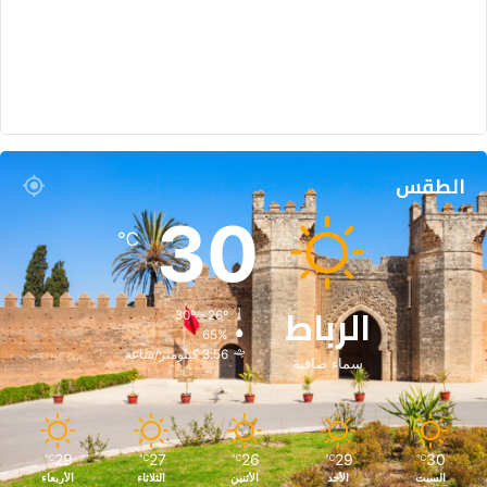
ي
ع
الطقس
30
℃
الرباط
30º - 26º
65%
3.56 كيلومتر/ساعة
سماء صافية
29
27
26
29
30
℃
℃
℃
℃
℃
السبت
الأحد
الأثنين
الثلاثاء
الأربعاء