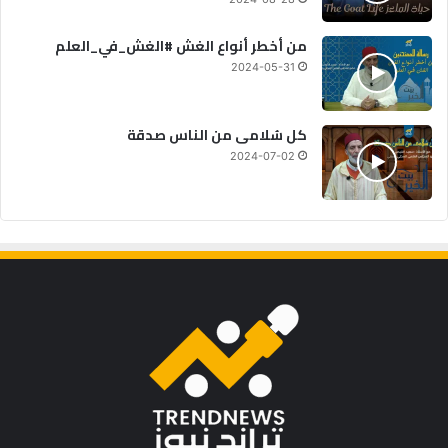
من أخطر أنواع الغش #الغش_في_العلم
2024-05-31
كل سُلامى من الناس صدقة
2024-07-02