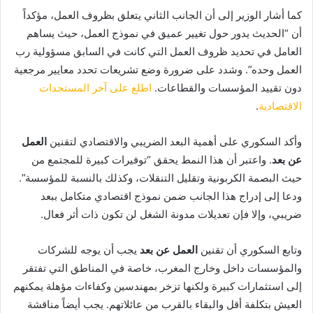
كما أشار الوزير إلى أن الجانب الثاني يتعلق بظروف العمل، مؤكداً
أن “الحديث يدور حول تغيير عميق في نموذج العمل، حيث يساهم
العامل في تحديد ظروف العمل التي كانت في السابق مسؤولية رب
العمل وحده”. وشدد على ضرورة وضع تشريعات تحدد معايير مرجعية
دون تقييد المؤسسات والقطاعات.
اطلع على آخر المستجدات
الاقتصادية
.
وأكد السكوري على أهمية البعد الضريبي والاقتصادي لتقنين
العمل
عن بعد
. واعتبر أن هذا النمط يحقق “توفيرات كبيرة للمجتمع من
حيث البصمة الكربونية وتقليل التنقلات، وكذلك بالنسبة للمؤسسة”.
ودعا إلى إدراج هذا الجانب ضمن نموذج اقتصادي متكامل ببعد
ضريبي، وإلا فإن تعديلات مدونة الشغل لن تكون ذات أثر فعال.
وتابع السكوري أن تقنين
العمل عن بعد
يجب أن يوجه للشركات
والمؤسسات داخل وخارج المغرب، خاصة في المناطق التي تفتقر
إلى استثمارات كبيرة ولكنها تزخر بمهندسين وكفاءات مؤهلة يمكنهم
العيش بتكلفة أقل والبقاء بالقرب من عائلاتهم. يجب أيضاً مناقشة