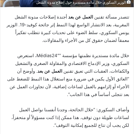
الوزير السكوري خلال مائدة مستديرة حول إصلاح مدونة الشغل
تتصدر مسألة تقنين
العمل عن بعد
أجندة إصلاحات مدونة الشغل
المغربية، بعد الانتشار الواسع لهذا النمط إثر جائحة كوفيد-19. الوزير
يونس السكوري، سلط الضوء على تحديات كبيرة تتطلب تفكيراً
معمقاً لضمان حقوق كل من الأجراء والمقاولات.
خلال مائدة مستديرة نظمتها مؤسسة “Médias24″، استعرض
السكوري، وزير الإدماج الاقتصادي والمقاولة الصغرى والتشغيل
والكفاءات، العقبات التي تعيق تقنين
العمل عن بعد
. وأوضح أن
“العائق الأول يكمن في ضرورة منع استغلال هذا النمط للضغط على
الأجراء أو إلزامهم بالعمل لساعات إضافية، لأن تجاوزات العمل عن
بعد تتجلى أساساً في هذا الجانب”.
وأضاف السكوري: “خلال الجائحة، وجدنا أنفسنا نواصل العمل
لساعات طويلة دون توقف. هذا ممكن إذا كنت مسؤولاً أو متحفزاً،
لكن يجب أن تتاح للجميع إمكانية التوقف”.