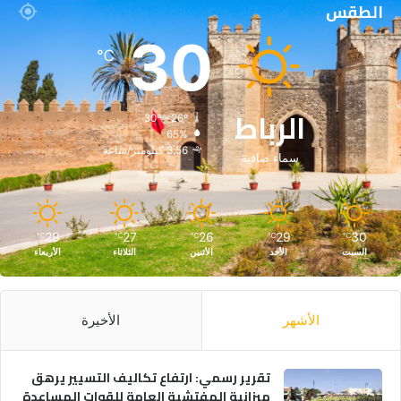
الطقس
30
℃
الرباط
30º - 26º
65%
3.56 كيلومتر/ساعة
سماء صافية
29
27
26
29
30
℃
℃
℃
℃
℃
السبت
الأحد
الأثنين
الثلاثاء
الأربعاء
الأشهر
الأخيرة
تقرير رسمي: ارتفاع تكاليف التسيير يرهق
ميزانية المفتشية العامة للقوات المساعدة