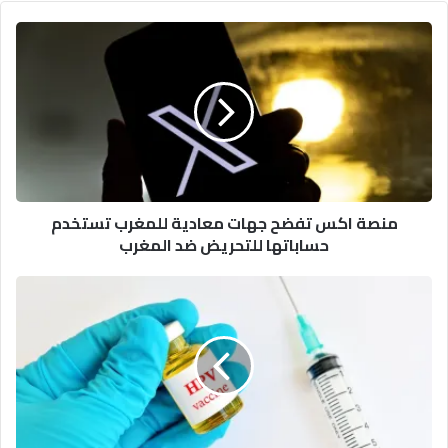
منصة
اكس
تفضح
جهات
معادية
للمغرب
تستخدم
حساباتها
للتحريض
منصة اكس تفضح جهات معادية للمغرب تستخدم
ضد
حساباتها للتحريض ضد المغرب
المغرب
دراسة
جديدة
تؤكد
فائدة
اللقاح
للوقاية
من
سرطان