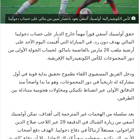
كأس الكونفيدرالية: أولمبيك آسفي يعود بانتصار ثمين من مالي على حساب دجوليبا
حقق أولمبيك آسفي فوزاً مهماً خارج الديار على حساب دجوليبا
المالي بهدف دون رد، في المباراة التي أُقيمت اليوم الأحد على
أرضية ملعب 26 مارس بالعاصمة باماكو، لحساب الجولة الأولى من
دور المجموعات لكأس الكونفيدرالية الإفريقية.
ودخل الفريق المسفيوي اللقاء بطموح تحقيق بداية قوية في أول
مشاركة له تاريخياً في دور المجموعات، وهو ما بدا واضحاً منذ
الدقائق الأولى عبر انضباط تكتيكي ومحاولات هجومية متبادلة بين
الطرفين.
بعد سلسلة من الهجمات غير المترجمة إلى أهداف، تمكن أولمبيك
آسفي من زيارة الشباك في الدقيقة 29 عبر اللاعب صلاح الدين
الراحولي، مستغلاً ارتباكاً في دفاع دجوليبا. الهدف دفع أصحاب
الأرض إلى تكثيف ضغطهم سعياً لإدراك التعادل، إلا أن دفاع “القرش