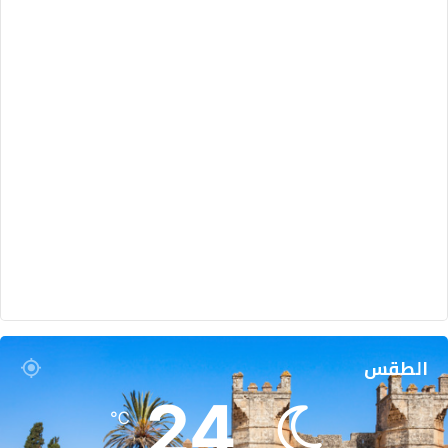
الطقس
24
℃