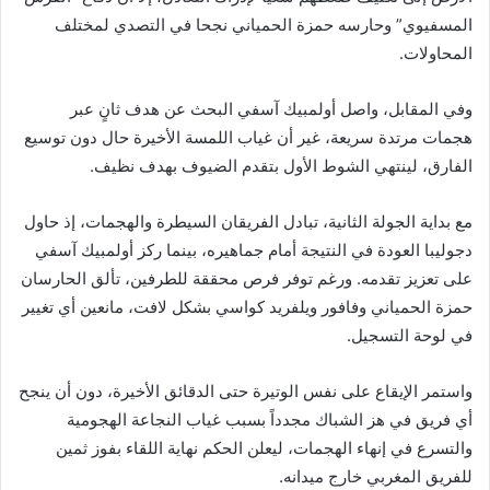
المسفيوي” وحارسه حمزة الحمياني نجحا في التصدي لمختلف
المحاولات.
وفي المقابل، واصل أولمبيك آسفي البحث عن هدف ثانٍ عبر
هجمات مرتدة سريعة، غير أن غياب اللمسة الأخيرة حال دون توسيع
الفارق، لينتهي الشوط الأول بتقدم الضيوف بهدف نظيف.
مع بداية الجولة الثانية، تبادل الفريقان السيطرة والهجمات، إذ حاول
دجوليبا العودة في النتيجة أمام جماهيره، بينما ركز أولمبيك آسفي
على تعزيز تقدمه. ورغم توفر فرص محققة للطرفين، تألق الحارسان
حمزة الحمياني وفافور ويلفريد كواسي بشكل لافت، مانعين أي تغيير
في لوحة التسجيل.
واستمر الإيقاع على نفس الوتيرة حتى الدقائق الأخيرة، دون أن ينجح
أي فريق في هز الشباك مجدداً بسبب غياب النجاعة الهجومية
والتسرع في إنهاء الهجمات، ليعلن الحكم نهاية اللقاء بفوز ثمين
للفريق المغربي خارج ميدانه.