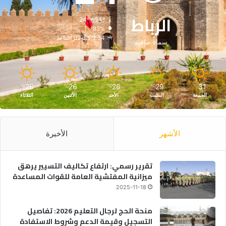
الرباط
24º - 24º
83%
2.34 كيلومتر/ساعة
سماء صافية
26
26
26
29
31
℃
℃
℃
℃
℃
الجمعة
السبت
الأحد
الأثنين
الثلاثاء
الأشهر
الأخيرة
تقرير رسمي: ارتفاع تكاليف التسيير يرهق
ميزانية المفتشية العامة للقوات المساعدة
2025-11-18
منحة الحج لرجال التعليم 2026: تفاصيل
التسجيل وقيمة الدعم وشروط الاستفادة