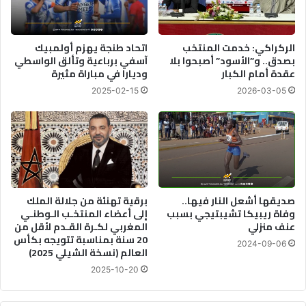
الركراكي: خدمت المنتخب
اتحاد طنجة يهزم أولمبيك
بصدق.. و”الأسود” أصبحوا بلا
آسفي برباعية وتألق الواسطي
عقدة أمام الكبار
وديارا في مباراة مثيرة
2025-02-15
2026-03-05
صديقها أشعل النار فيها..
برقية تهنئة من جلالة الملك
وفاة ريبيكا تشيبتيجي بسبب
إلى أعضاء المنتخـب الـوطنـي
عنف منزلي
المغربي لكـرة القـدم لأقل من
20 سنة بمناسبة تتويجه بكأس
2024-09-06
العالم (نسخة الشيلي 2025)
2025-10-20