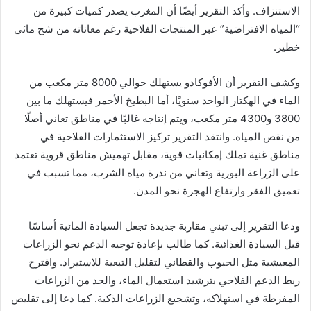
الاستنزاف. وأكد التقرير أيضًا أن المغرب يصدر كميات كبيرة من
“المياه الافتراضية” عبر المنتجات الفلاحية رغم معاناته من شح مائي
خطير.
وكشف التقرير أن الأفوكادو يستهلك حوالي 8000 متر مكعب من
الماء في الهكتار الواحد سنويًا، أما البطيخ الأحمر فيستهلك ما بين
3800 و4300 متر مكعب، ويتم إنتاجه غالبًا في مناطق تعاني أصلًا
من نقص المياه. وانتقد التقرير تركيز الاستثمارات الفلاحية في
مناطق غنية تملك إمكانيات قوية، مقابل تهميش مناطق قروية تعتمد
على الزراعة البورية وتعاني من ندرة مياه الشرب، مما تسبب في
تعميق الفقر وارتفاع الهجرة نحو المدن.
ودعا التقرير إلى تبني مقاربة جديدة تجعل السيادة المائية أساسًا
قبل السيادة الغذائية. كما طالب بإعادة توجيه الدعم نحو الزراعات
المعيشية مثل الحبوب والقطاني لتقليل التبعية للاستيراد. واقترح
ربط الدعم الفلاحي بترشيد استعمال الماء، والحد من الزراعات
المفرطة في استهلاكه، وتشجيع الزراعات الذكية. كما دعا إلى تقليص