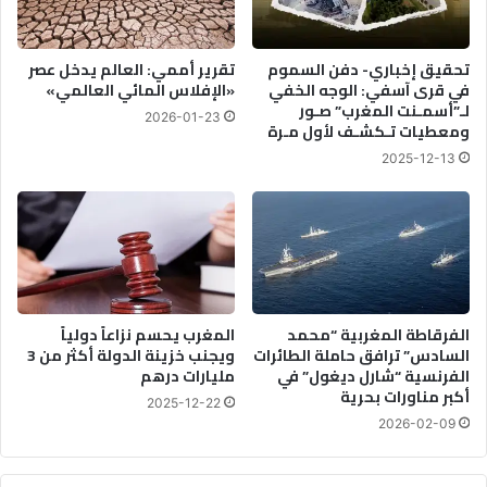
تحقيق إخباري- دفن السموم
تقرير أممي: العالم يدخل عصر
في قرى آسفي: الوجه الخفي
«الإفلاس المائي العالمي»
لـ”أسمـنت المغرب” صـور
2026-01-23
ومعطيات تـكشـف لأول مـرة
2025-12-13
الفرقاطة المغربية “محمد
المغرب يحسم نزاعاً دولياً
السادس” ترافق حاملة الطائرات
ويجنب خزينة الدولة أكثر من 3
الفرنسية “شارل ديغول” في
مليارات درهم
أكبر مناورات بحرية
2025-12-22
2026-02-09