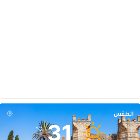
الطقس
31
℃