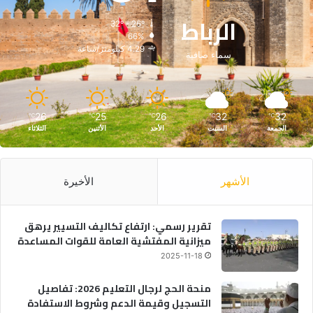
الرباط
32º - 26º
66%
4.29 كيلومتر/ساعة
سماء صافية
26
25
26
32
32
℃
℃
℃
℃
℃
الجمعة
السبت
الأحد
الأثنين
الثلاثاء
الأشهر
الأخيرة
تقرير رسمي: ارتفاع تكاليف التسيير يرهق
ميزانية المفتشية العامة للقوات المساعدة
2025-11-18
منحة الحج لرجال التعليم 2026: تفاصيل
التسجيل وقيمة الدعم وشروط الاستفادة