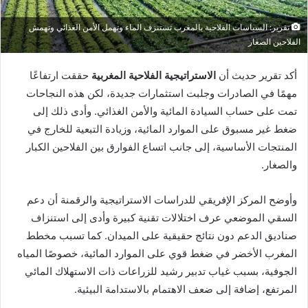
تقرير: السياسات الفلاحية بالمغرب تستنزف الماء وتهمل الأمن الغذائي وتهمش
الفلاحين الصغار
أكد تقرير حديث أن
الاستراتيجية الفلاحية المغربية
حققت ارتفاعًا
مهمًا في الصادرات وجلبت استثمارات جديدة، لكن هذه النجاحات
تمت على حساب السيادة المائية والأمن الغذائي. وأدى ذلك إلى
ضغط غير مسبوق على الموارد المائية، وزيادة التبعية للخارج في
المنتجات الأساسية، إلى جانب اتساع الفوارق بين الفلاحين الكبار
والصغار.
وأوضح المركز الإفريقي للدراسات الاستراتيجية والرقمنة أن دعم
السقي الموضعي عرف اختلالات تقنية كبيرة وأدى إلى استنزاف
صناديق الدعم دون نتائج حقيقية على الميدان. كما تسبب مخطط
المغرب الأخضر في ضغط قوي على الموارد المائية، خصوصًا المياه
الجوفية، بسبب غياب تدبير رشيد للزراعات ذات الاستهلاك المائي
المرتفع، إضافة إلى ضعف الاهتمام بالاستدامة البيئية.