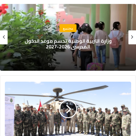
مجتمع
مجلس حقوق الإنسان يحذر: حسابات أجنبية
تضلل الراغبين في العبور إلى سبتة
حفل
تسلم
الدفعة
الثانية
من
مروحيات
قتالية
من
طراز