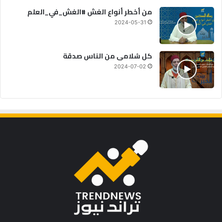
من أخطر أنواع الغش #الغش_في_العلم
2024-05-31
كل سُلامى من الناس صدقة
2024-07-02