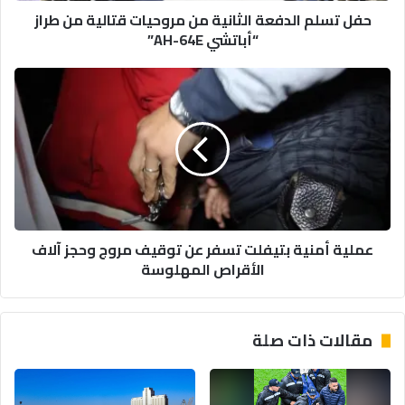
حفل تسلم الدفعة الثانية من مروحيات قتالية من طراز
“أباتشي
“أباتشي AH-64E”
AH-
64E”
عملية
أمنية
بتيفلت
تسفر
عن
توقيف
مروج
وحجز
آلاف
عملية أمنية بتيفلت تسفر عن توقيف مروج وحجز آلاف
الأقراص
الأقراص المهلوسة
المهلوسة
مقالات ذات صلة