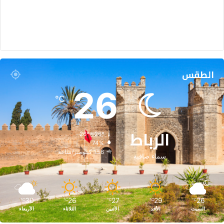
الطقس
26
℃
الرباط
26º - 26º
74%
1.56 كيلومتر/ساعة
سماء صافية
30
26
27
29
26
℃
℃
℃
℃
℃
السبت
الأحد
الأثنين
الثلاثاء
الأربعاء