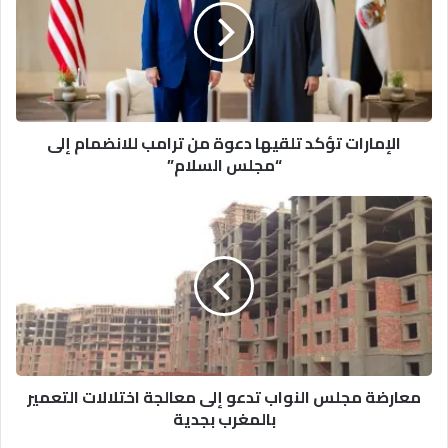
دعوة
من
ترامب
للانضمام
إلى
“مجلس
الإمارات تؤكد تلقيها دعوة من ترامب للانضمام إلى
السلام”
“مجلس السلام”
معارضة
مجلس
النواب
تدعو
إلى
معالجة
اختلالات
التعمير
بالمغرب
معارضة مجلس النواب تدعو إلى معالجة اختلالات التعمير
بجدية
بالمغرب بجدية