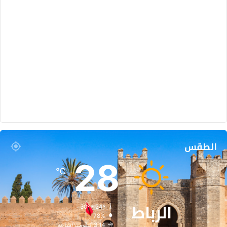
الطقس
28
℃
الرباط
30º - 24º
78%
3.14 كيلومتر/ساعة