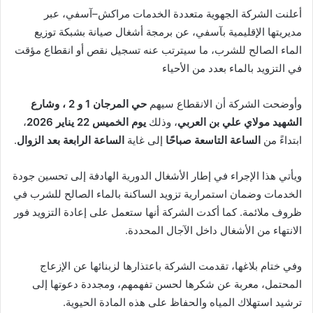
أعلنت الشركة الجهوية متعددة الخدمات مراكش–آسفي، عبر
مديريتها الإقليمية بآسفي، عن برمجة أشغال صيانة بشبكة توزيع
الماء الصالح للشرب، ما سيترتب عنه تسجيل نقص أو انقطاع مؤقت
في التزويد بالماء بعدد من الأحياء
وأوضحت الشركة أن الانقطاع سيهم
حي المرجان 1 و 2 ، وشارع
الشهيد مولاي علي بن العربي
، وذلك
يوم الخميس 22 يناير 2026
،
ابتداءً من
الساعة التاسعة صباحًا
إلى غاية
الساعة الرابعة بعد الزوال
.
ويأتي هذا الإجراء في إطار الأشغال الدورية الهادفة إلى تحسين جودة
الخدمات وضمان استمرارية تزويد الساكنة بالماء الصالح للشرب في
ظروف ملائمة. كما أكدت الشركة أنها ستعمل على إعادة التزويد فور
الانتهاء من الأشغال داخل الآجال المحددة.
وفي ختام بلاغها، تقدمت الشركة باعتذارها لزبنائها عن الإزعاج
المحتمل، معربة عن شكرها لحسن تفهمهم، ومجددة دعوتها إلى
ترشيد استهلاك المياه والحفاظ على هذه المادة الحيوية.