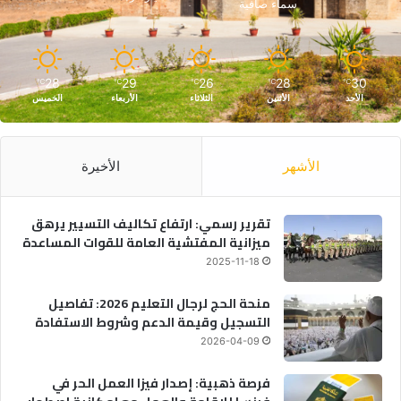
سماء صافية
28
29
26
28
30
℃
℃
℃
℃
℃
الأحد
الأثنين
الثلاثاء
الأربعاء
الخميس
الأشهر
الأخيرة
تقرير رسمي: ارتفاع تكاليف التسيير يرهق
ميزانية المفتشية العامة للقوات المساعدة
2025-11-18
منحة الحج لرجال التعليم 2026: تفاصيل
التسجيل وقيمة الدعم وشروط الاستفادة
2026-04-09
فرصة ذهبية: إصدار فيزا العمل الحر في