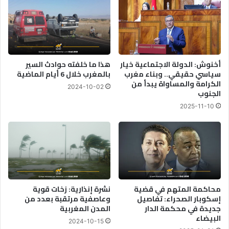
ر
إ
أ
س
س
ر
ب
ا
ا
ئ
ل
ي
أخنوش: الدولة الاجتماعية خيار
هذا ما خلفته حوادث السير
ر
سياسي حقيقي.. وبناء مغرب
بالمغرب خلال 6 أيام الماضية
ل
الكرامة والمساواة يبدأ من
ب
ل
2024-10-02
الجنوب
ا
آ
ط
خ
2025-11-10
ا
ر
ف
س
ت
ف
ت
ن
ا
"
ح
أ
ا
س
محاكمة المتهم في قضية
نشرة إنذارية: زخات قوية
ل
ط
إسكوبار الصحراء: تفاصيل
وعاصفية مرتقبة بعدد من
د
و
جديدة في محكمة الدار
المدن المغربية
و
ل
البيضاء
ر
2024-10-15
ا