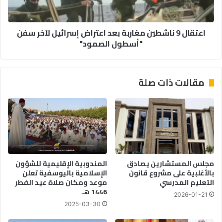
9
ع
ن
ه
ا
اعتقال 9 ناشطين مغاربة بعد اعتراض إسرائيل لآخر سفن
د
ش
"أسطول الصمود"
ا
ط
ل
ي
أ
ن
م
م
مقالات ذات صلة
ي
غ
ر
ا
م
ر
و
ب
ل
ة
ا
ب
ي
ع
ا
د
مجلس المستشارين يصادق
المندوبية الإقليمية للشؤون
ل
ا
بالأغلبية على مشروع قانون
الإسلامية باليوسفية تعلن
ح
ع
التعليم المدرسي
موعد ومكان صلاة عيد الفطر
س
ت
1446 هـ
2026-01-21
ن
ر
2025-03-30
ي
ا
ت
ض