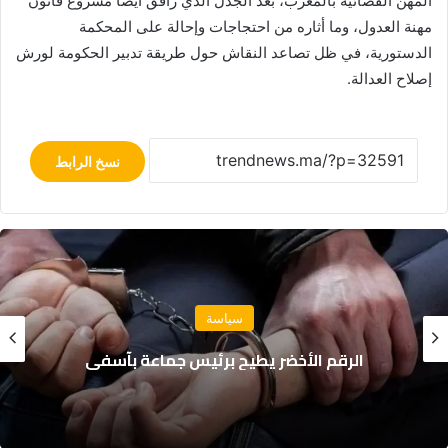
المهن القضائية بالمغرب، بعد الجدل الذي رافق أيضا مشروع قانون
مهنة العدول، وما أثاره من احتجاجات وإحالة على المحكمة
الدستورية، في ظل تصاعد النقاش حول طريقة تدبير الحكومة لورش
إصلاح العدالة.
نسخ الرابط
دول
ة
بعد أحداث سبتة: إسبانيا ت
رئيس جماعة بآسفي
تعليق “