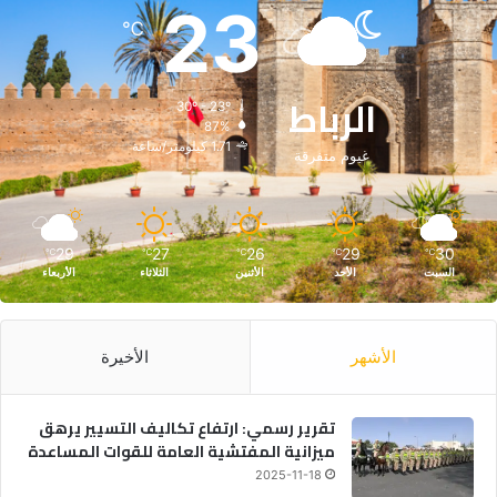
23
ن
℃
ا
ع
ة
الرباط
30º - 23º
ا
87%
ل
1.71 كيلومتر/ساعة
غيوم متفرقة
أ
ل
ع
ا
29
27
26
29
30
ب
℃
℃
℃
℃
℃
السبت
الأحد
الأثنين
الثلاثاء
الأربعاء
ا
ل
إ
ل
الأشهر
الأخيرة
ك
ت
ر
تقرير رسمي: ارتفاع تكاليف التسيير يرهق
و
ميزانية المفتشية العامة للقوات المساعدة
ن
2025-11-18
ي