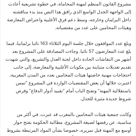
مشروع القانون المنظم لمهنة المحاماة، في خطوة تشريعية أعادت
إلى الواجهة الجدل الواسع الذي رافق هذا النص منذ بدء مناقشته
داخل البرلمان وخارجه، وسط دعم فرق الأغلبية واعتراض المعارضة
وهيئات المحامين على عدد من مقتضياته.
وبلغ عدد الموافقون خلال جلسة اليوم الثلاثاء 163 نائبا برلمانيا، فيما
بلغ عدد المعارضون 57 نائبا. وجاءت المصادقة على المشروع بعد
أشهر من النقاشات الحادة داخل لجنة العدل والتشريع، والتي شهدت
تقديم تعديلات متباينة بين مكونات الأغلبية والمعارضة، إلى جانب
احتجاجات مهنية خاضتها هيئات المحامين بعدد من المدن المغربية،
اعتبرت خلالها أن بعض المقتضيات الواردة في المشروع “تمس
باستقلالية المهنة” وتفتح الباب أمام “تقييد أدوار الدفاع” وفرض
شروط جديدة مثيرة للجدل.
وكانت جمعية هيئات المحامين بالمغرب قد عبرت، في أكثر من
مناسبة، عن رفضها لصيغة المشروع، مطالبة الحكومة بفتح حوار
أوسع مع المهنة قبل تمريره، خصوصا بشأن المواد المرتبطة بشروط