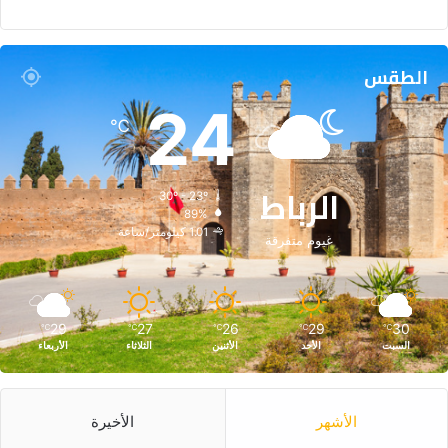
الطقس
24
℃
الرباط
30º - 23º
89%
1.01 كيلومتر/ساعة
غيوم متفرقة
29
27
26
29
30
℃
℃
℃
℃
℃
السبت
الأحد
الأثنين
الثلاثاء
الأربعاء
الأشهر
الأخيرة