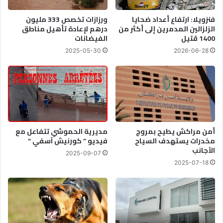
فنزويلا: ارتفاع أعداد ضحايا
ورزازات تخصص 333 مليون
الزلزالين المدمرين إلى أكثر من
درهم لإعادة تأهيل مناطق
1400 قتيل
الفيضانات
2025-05-30
2026-06-28
أمن مراكش يطيح بمروج
مديرية الحموشي تتفاعل مع
مخدرات يستهدف السياح
فيديو ” كورنيش آسفي “
الأجانب
2025-09-07
2025-07-18