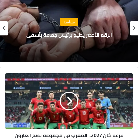
مجتمع
نجاة 18 بحارًا بعد غرق مركب صيد للسردين قبالة
سواحل الداخلة
قرعة
كان
2027..
المغرب
في
مجموعة
تضم
الغابون
والنيجر
قرعة كان 2027.. المغرب في مجموعة تضم الغابون
وليسوتو