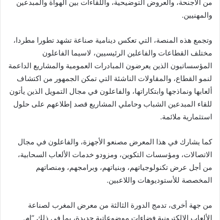
من الأجنحة، والعروض التوضيحية، واللقاءات بين الهواة والمبدعين
والمهنيين.
وتجمع هذه المنصة، التي تعكس دينامية صناعة تشهد تطورا مطردا،
مختلف القطاعات والفاعلين الرئيسيين، لاسيما الفاعلون
المؤسساتيون الذين يعرضون المبادرات العمومية والمشاريع الداعمة
لنمو القطاع، والمقاولات الناشئة التي تمكن الجمهور من اكتشاف
ألعابها ونماذجها وابتكاراتها، والفاعلون في مجال التمويل الذين يأتون
للقاء المبدعين الشباب وحاملي المشاريع قصد إطلاعهم على حلول
استثمارية ملائمة.
كما يشارك في هذا المعرض مصنعو الأجهزة، والفاعلون في مجال
الاتصالات، ومؤسسات التكوين، ومزودو خدمات الألعاب السحابية،
من أجل عرض تكنولوجياتهم، وبنياتهم، وبرامجهم، ومنصاتهم
المخصصة للأستوديوهات واللاعبين.
من جهة أخرى، تدمج الدورة الثالثة من معرض المغرب لصناعة
الألعاب الإلكترونية فضاءات موضوعاتية جديدة، بما في ذلك “إم.