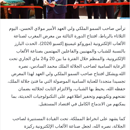
ترأس صاحب السمو الملكي ولي العهد الأمير مولاي الحسن، اليوم
الثلاثاء بالرباط، افتتاح الدورة الثالثة من معرض المغرب لصناعة
الألعاب الإلكترونية (موروكو غيمينغ إكسبو 2026)، الحدث البارز
بالنسبة للشباب والمهنيين والفاعلين المهتمين بصناعة الألعاب
الإلكترونية، والمنظم خلال الفترة ما بين 20 و24 ماي الجاري تحت
الرعاية السامية لصاحب الجلالة الملك محمد السادس، نصره
الله.ويشكل افتتاح صاحب السمو الملكي ولي العهد لهذا المعرض
تجسيدا متجددا للعناية السامية الموصولة التي ما فتئ جلالة الملك،
حفظه الله، يحيط بها الشباب، والالتزام الثابت لجلالته بضمان
تفتحهم وتكوينهم وتحفيز اطلاعهم على التكنولوجيات الحديثة، بما
يمكنهم من الاندماج الكامل في اقتصاد المستقبل.
كما يشهد على انخراط المملكة، تحت القيادة المستنيرة لصاحب
الجلالة، نصره الله، لجعل صناعة الألعاب الإلكترونية ركيزة